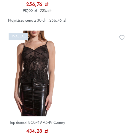
256,76 zł
917,00 zł
72
%
off
Najniższa cena z 30 dni: 256,76 zł
FINAL SALE
Doda
Top damski 8C0749 A549 Czarny
434,28 zł