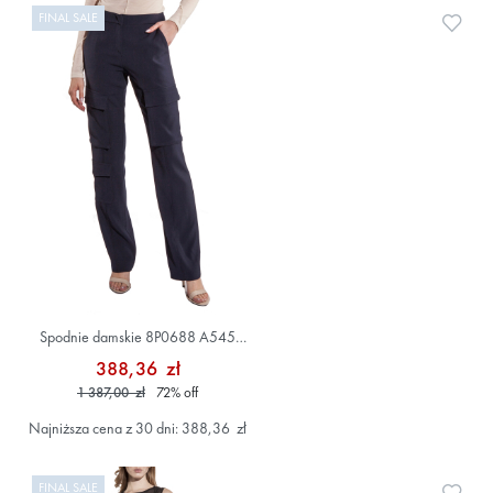
FINAL SALE
Doda
Spodnie damskie 8P0688 A545
Granatowy
388,36 zł
1 387,00 zł
72
%
off
Najniższa cena z 30 dni: 388,36 zł
FINAL SALE
Doda