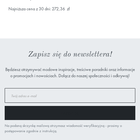
Najniższa cena z 30 dni: 272,36 zł
Zapisz się do newslettera!
Będziesz otrzymywać modowe inspiracje, treściwe poradniki oraz informacje
o promocjach i nowościach. Dołącz do naszej społeczności i odkrywaj!
Subskrybuj
nasz
newsletter:
ZAPISZ SIĘ
Na podaną skrzynkę mailową otrzymasz wiadomość weryfikacyjną - prosimy o
postępowanie zgodnie z instrukcją.