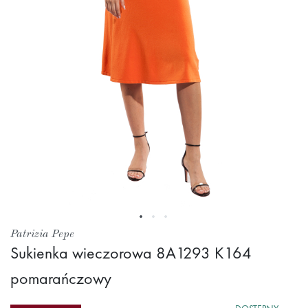
Przejdź
Patrizia Pepe
na
Sukienka wieczorowa 8A1293 K164
początek
pomarańczowy
galerii