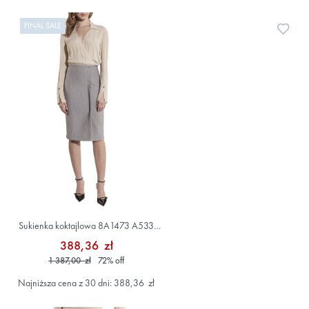
FINAL SALE
Doda
Sukienka koktajlowa 8A1473 A533
Beżowy
388,36 zł
1 387,00 zł
72
%
off
Najniższa cena z 30 dni: 388,36 zł