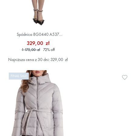
Spódnica 8G0440 A537
Szary/Srebrny
329,00 zł
1 175,00 zł
72
%
off
Najniższa cena z 30 dni: 329,00 zł
FINAL SALE
Doda