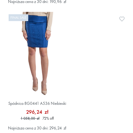
Najniższa cena z 30 dni: 190,96 zł
FINAL SALE
Doda
Spódnica 8G0441 A536 Niebieski
296,24 zł
1 058,00 zł
72
%
off
Najniższa cena z 30 dni: 296,24 zł