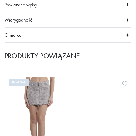
Powiązane wpisy
Wiarygodność
O marce
PRODUKTY POWIĄZANE
FINAL SALE
Doda