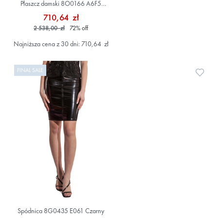
Płaszcz damski 8O0166 A6F5
Niebieski
710,64 zł
2 538,00 zł
72
%
off
Najniższa cena z 30 dni: 710,64 zł
FINAL SALE
Doda
Spódnica 8G0435 E061 Czarny