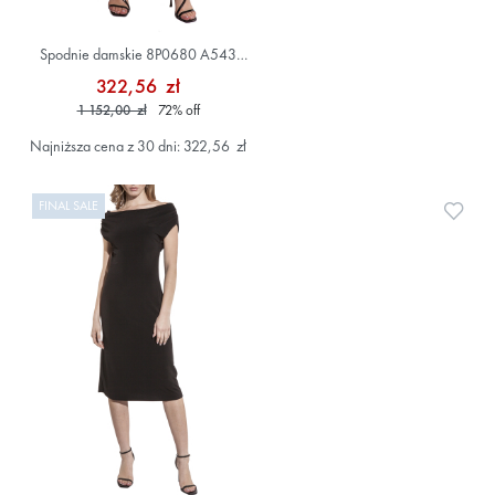
Spodnie damskie 8P0680 A543
Beżowy
322,56 zł
1 152,00 zł
72
%
off
Najniższa cena z 30 dni: 322,56 zł
FINAL SALE
Doda