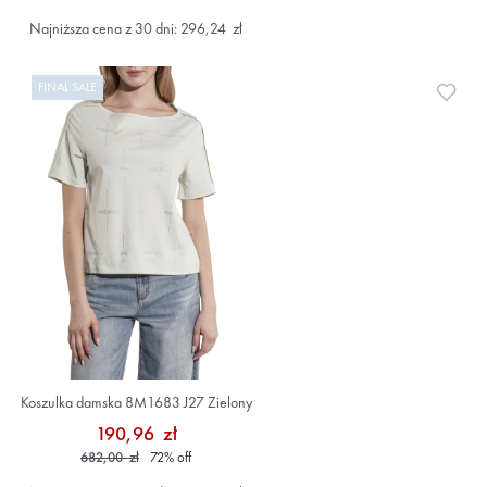
Najniższa cena z 30 dni: 296,24 zł
FINAL SALE
Doda
Koszulka damska 8M1683 J27 Zielony
190,96 zł
682,00 zł
72
%
off