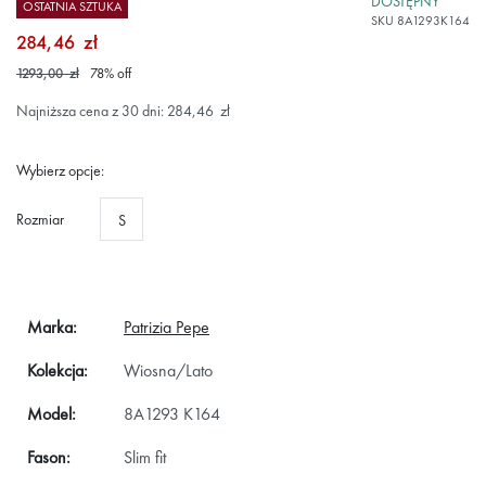
DOSTĘPNY
OSTATNIA SZTUKA
SKU
8A1293K164
284,46 zł
1293,00 zł
78
%
off
Najniższa cena z 30 dni: 284,46 zł
Wybierz opcje:
Rozmiar
S
Marka:
Patrizia Pepe
Kolekcja:
Wiosna/Lato
Model:
8A1293 K164
Fason:
Slim fit