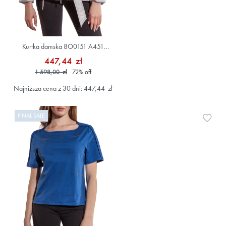
Kurtka damska 8O0151 A451
Szary/Srebrny
447,44 zł
1 598,00 zł
72
%
off
Najniższa cena z 30 dni: 447,44 zł
FINAL SALE
Doda