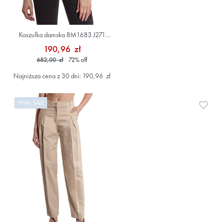
Koszulka damska 8M1683 J271
Niebieski
190,96 zł
682,00 zł
72
%
off
Najniższa cena z 30 dni: 190,96 zł
FINAL SALE
Doda