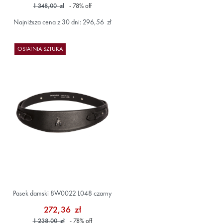
1 348,00 zł
- 78
%
off
Najniższa cena z 30 dni: 296,56 zł
OSTATNIA SZTUKA
Pasek damski 8W0022 L048 czarny
272,36 zł
1 238,00 zł
- 78
%
off