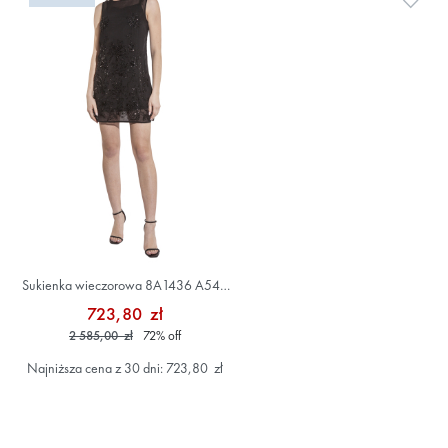
Sukienka wieczorowa 8A1436 A549
Czarny
723,80 zł
2 585,00 zł
72
%
off
Najniższa cena z 30 dni: 723,80 zł