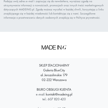
Podając swój adres e-mail i zapisując się do newslettera, wyrażasz zgodę na
otrzymywanie informacji o nowościach, promocjach oraz innych treści marketingowych
dotyczących MADEING.pl. Zgodę możesz wycofać w każdej chwili, korzystając z linku
znajdującego się w każdej wiadomości lub kontaktując się z nami. Szczegółowe
informacje o przetwarzaniu danych osobowych znajdują się w Polityce prywatności.
SKLEP STACJONARNY
Galeria BlueCity
al. Jerozolimskie 179
02-222 Warszawa
BIURO OBSŁUGI KLIENTA
e-mail:
kontakt@madeing.pl
tel.: 607 820 420