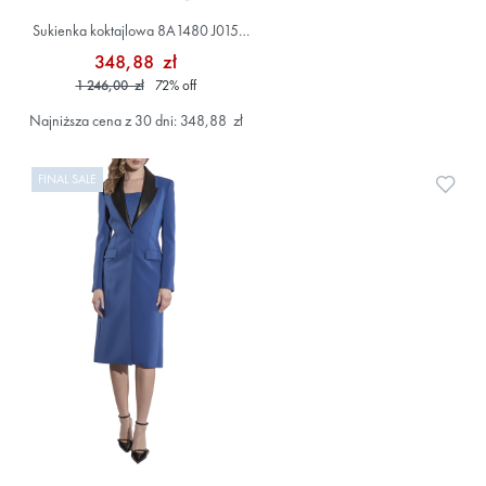
Sukienka koktajlowa 8A1480 J015
Czarny
348,88 zł
1 246,00 zł
72
%
off
Najniższa cena z 30 dni: 348,88 zł
FINAL SALE
Doda