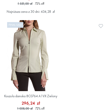
1 551,00 zł
72
%
off
Najniższa cena z 30 dni: 434,28 zł
FINAL SALE
Doda
Koszula damska 8C0764 A1VX Zielony
296,24 zł
1 058,00 zł
72
%
off