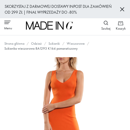
Przejdź
SKORZYSTAJ Z DARMOWEJ DOSTAWY INPOST DLA ZAMÓWIEŃ
do
OD 299 ZŁ | FINAŁ WYPRZEDAŻY DO -80%
treści
Menu
Szukaj
Koszyk
Strona główna
Odzież
Sukienki
Wieczorowe
Sukienka wieczorowa 8A1293 K164 pomarańczowy
Przejdź
na
koniec
galerii