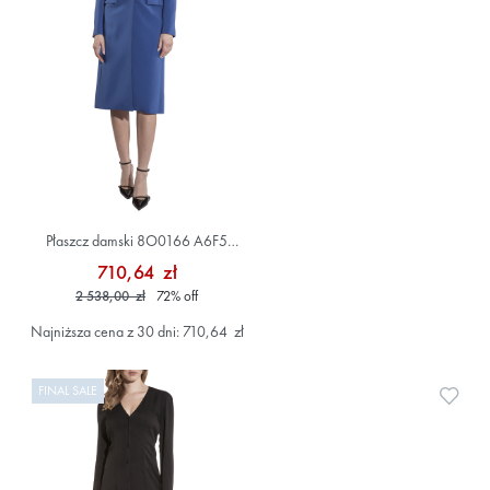
Płaszcz damski 8O0166 A6F5
Niebieski
710,64 zł
2 538,00 zł
72
%
off
Najniższa cena z 30 dni: 710,64 zł
FINAL SALE
Doda