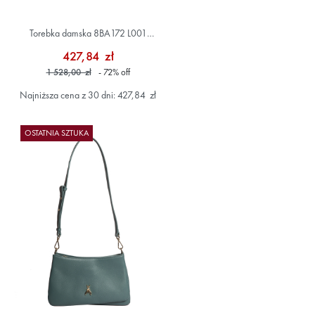
Torebka damska 8BA172 L001
Szary/Srebrny
427,84 zł
1 528,00 zł
- 72
%
off
Najniższa cena z 30 dni: 427,84 zł
OSTATNIA SZTUKA