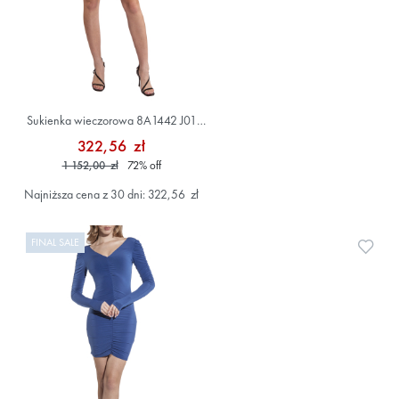
Sukienka wieczorowa 8A1442 J01
Zielony
322,56 zł
1 152,00 zł
72
%
off
Najniższa cena z 30 dni: 322,56 zł
FINAL SALE
Doda