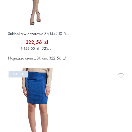
Sukienka wieczorowa 8A1442 J015
Niebieski
322,56 zł
1 152,00 zł
72
%
off
Najniższa cena z 30 dni: 322,56 zł
FINAL SALE
Doda