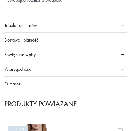
europejski rozmiar S produktu.
Tabela rozmiarów
Dostawa i płatność
Powiązane wpisy
Wiarygodność
O marce
PRODUKTY POWIĄZANE
FINAL SALE
Doda