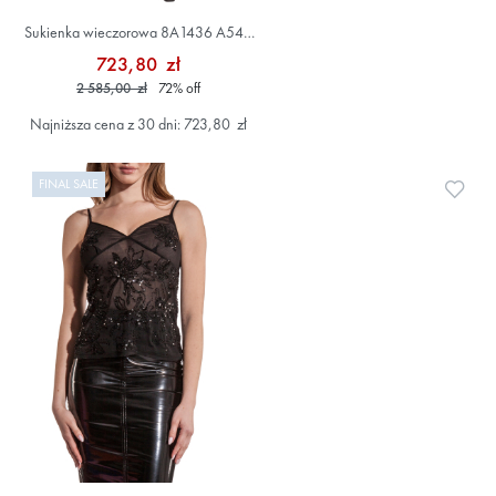
Sukienka wieczorowa 8A1436 A549
Czarny
723,80 zł
2 585,00 zł
72
%
off
Najniższa cena z 30 dni: 723,80 zł
FINAL SALE
Doda