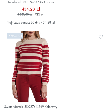
Top damski 8C0749 A549 Czarny
434,28 zł
1 551,00 zł
72
%
off
Najniższa cena z 30 dni: 434,28 zł
FINAL SALE
Doda
Sweter damski 8K0276 K249 Kolorowy