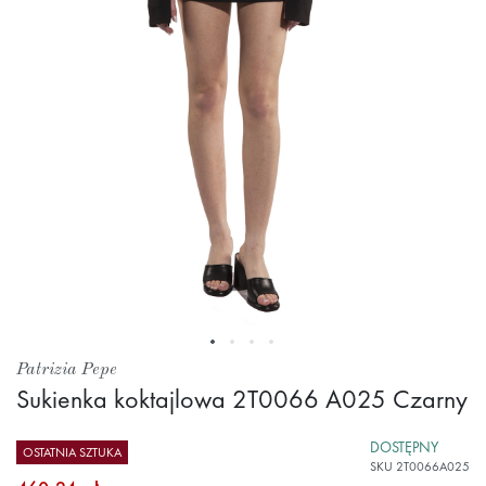
Przejdź
Patrizia Pepe
na
Sukienka koktajlowa 2T0066 A025 Czarny
początek
galerii
DOSTĘPNY
OSTATNIA SZTUKA
SKU
2T0066A025