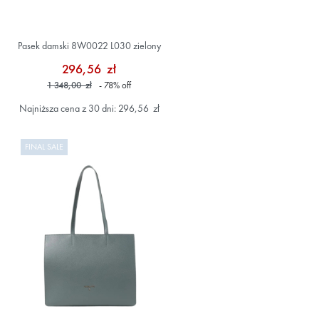
Pasek damski 8W0022 L030 zielony
296,56 zł
1 348,00 zł
- 78
%
off
Najniższa cena z 30 dni: 296,56 zł
FINAL SALE