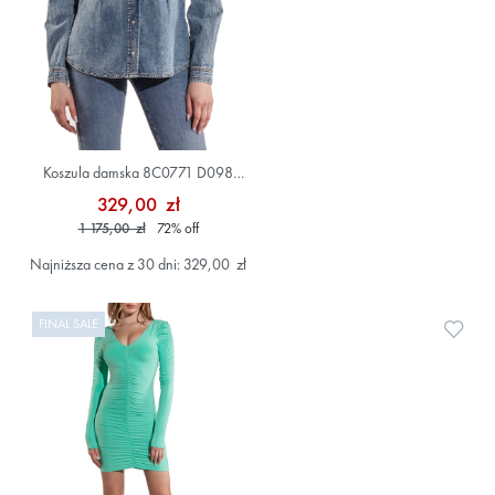
Koszula damska 8C0771 D098
Niebieski
329,00 zł
1 175,00 zł
72
%
off
Najniższa cena z 30 dni: 329,00 zł
FINAL SALE
Doda