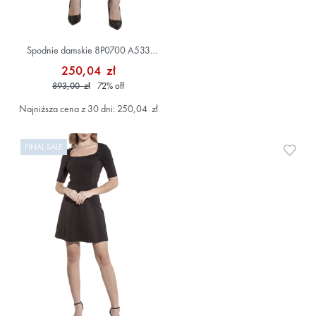
Spodnie damskie 8P0700 A533
Beżowy
250,04 zł
893,00 zł
72
%
off
Najniższa cena z 30 dni: 250,04 zł
FINAL SALE
Doda