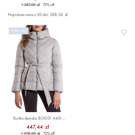
1 387,00 zł
72
%
off
Najniższa cena z 30 dni: 388,36 zł
FINAL SALE
Doda
Kurtka damska 8O0151 A451
Szary/Srebrny
447,44 zł
1 598,00 zł
72
%
off