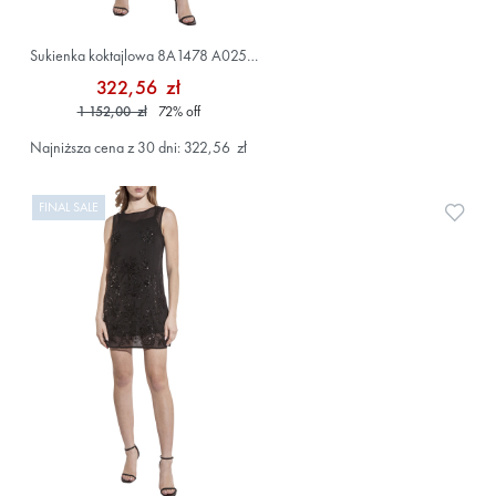
Sukienka koktajlowa 8A1478 A025
Czarny
322,56 zł
1 152,00 zł
72
%
off
Najniższa cena z 30 dni: 322,56 zł
FINAL SALE
Doda