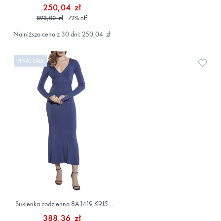
250,04 zł
893,00 zł
72
%
off
Najniższa cena z 30 dni: 250,04 zł
FINAL SALE
Doda
Sukienka codzienna 8A1419 K9J5
Niebieski
388,36 zł