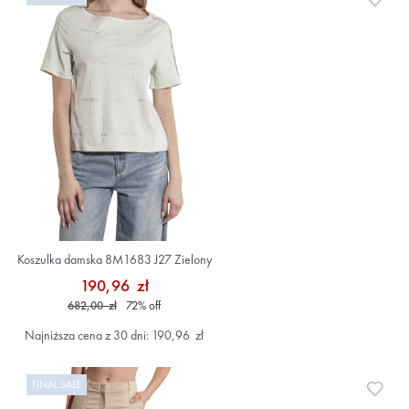
Koszulka damska 8M1683 J27 Zielony
190,96 zł
682,00 zł
72
%
off
Najniższa cena z 30 dni: 190,96 zł
FINAL SALE
Doda