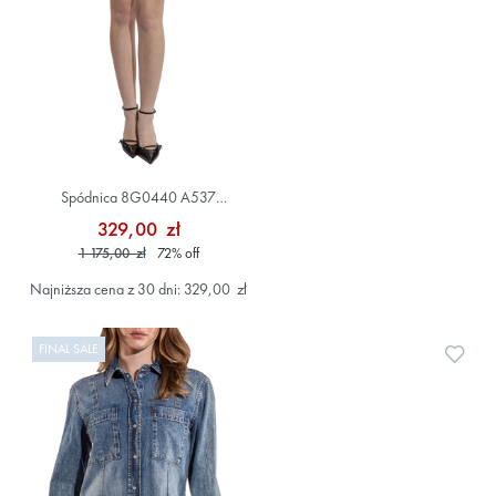
Spódnica 8G0440 A537
Szary/Srebrny
329,00 zł
1 175,00 zł
72
%
off
Najniższa cena z 30 dni: 329,00 zł
FINAL SALE
Doda