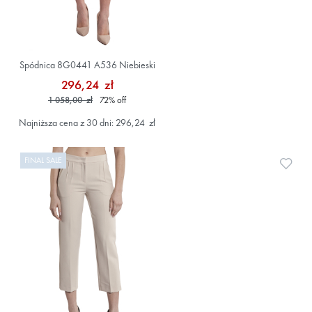
Spódnica 8G0441 A536 Niebieski
296,24 zł
1 058,00 zł
72
%
off
Najniższa cena z 30 dni: 296,24 zł
FINAL SALE
Doda