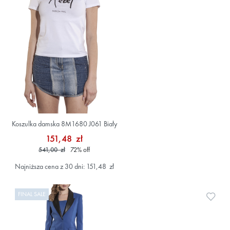
Koszulka damska 8M1680 J061 Biały
151,48 zł
541,00 zł
72
%
off
Najniższa cena z 30 dni: 151,48 zł
FINAL SALE
Doda