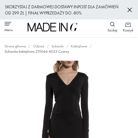
Przejdź
SKORZYSTAJ Z DARMOWEJ DOSTAWY INPOST DLA ZAMÓWIEŃ
do
OD 299 ZŁ | FINAŁ WYPRZEDAŻY DO -80%
treści
Menu
Szukaj
Koszyk
Strona główna
Odzież
Sukienki
Koktajlowe
Sukienka koktajlowa 2T0066 A025 Czarny
Przejdź
na
koniec
galerii