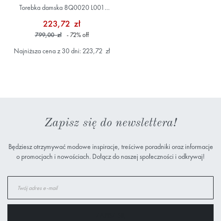
Torebka damska 8Q0020 L001
Brązowy
223,72 zł
799,00 zł
- 72
%
off
Najniższa cena z 30 dni: 223,72 zł
Zapisz się do newslettera!
Będziesz otrzymywać modowe inspiracje, treściwe poradniki oraz informacje
o promocjach i nowościach. Dołącz do naszej społeczności i odkrywaj!
Subskrybuj
nasz
newsletter:
ZAPISZ SIĘ