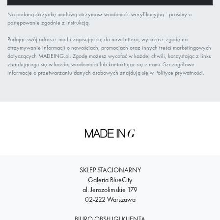
Na podaną skrzynkę mailową otrzymasz wiadomość weryfikacyjną - prosimy o
postępowanie zgodnie z instrukcją.
Podając swój adres e-mail i zapisując się do newslettera, wyrażasz zgodę na
otrzymywanie informacji o nowościach, promocjach oraz innych treści marketingowych
dotyczących MADEING.pl. Zgodę możesz wycofać w każdej chwili, korzystając z linku
znajdującego się w każdej wiadomości lub kontaktując się z nami. Szczegółowe
informacje o przetwarzaniu danych osobowych znajdują się w Polityce prywatności.
SKLEP STACJONARNY
Galeria BlueCity
al. Jerozolimskie 179
02-222 Warszawa
BIURO OBSŁUGI KLIENTA