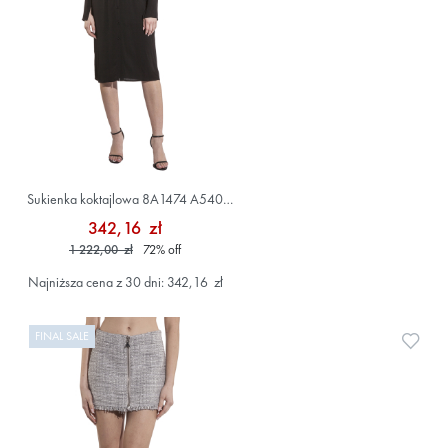
Sukienka koktajlowa 8A1474 A540
Czarny
342,16 zł
1 222,00 zł
72
%
off
Najniższa cena z 30 dni: 342,16 zł
FINAL SALE
Doda