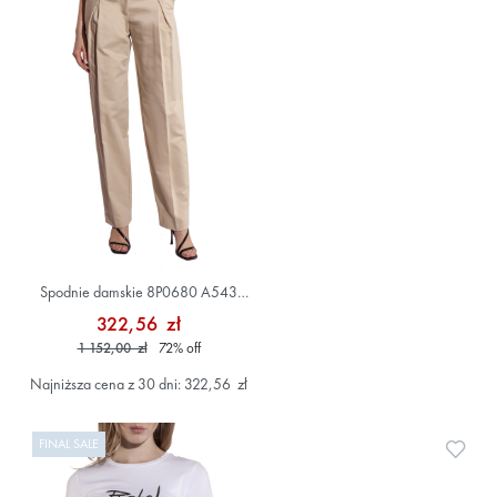
Spodnie damskie 8P0680 A543
Beżowy
322,56 zł
1 152,00 zł
72
%
off
Najniższa cena z 30 dni: 322,56 zł
FINAL SALE
Doda