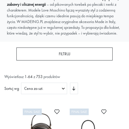
zabawy i ulicznej energii
– od pikowanych torebek po plecaki i nerki z
charakterem. Modele Love Moschino łączą wyrazisty styl z codzienną
funkcjonalnością, dzięki czemu idealnie pasują do miejskiego tempa
życia. W MADEING.PL znajdziesz oryginalne akcesoria Made in Italy,
często niedostępne już w regularnej sprzedaży. To propozycja dla kobiet,
które wiedzą, że styl to wybór, nie przypadek – i wybierają świadomie.
FILTRUJ
Wyświetlasz
1
-
64
z
753
produktów
Ustaw
Sortuj wg
kierunek
rosnący
Dodaj do ulubionych
Dodaj do ulub
FINAL SALE
FINAL SALE