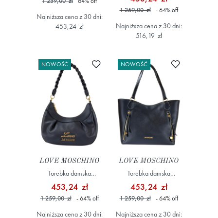
1 259,00 zł
64
%
off
1 259,00 zł
- 64
%
off
Najniższa cena z 30 dni:
Najniższa cena z 30 dni:
453,24 zł
516,19 zł
Dodaj do ulubionych
Dodaj do ulub
NOWOŚĆ
NOWOŚĆ
LOVE MOSCHINO
LOVE MOSCHINO
Torebka damska
Torebka damska
JC4161PP1OL19 Czarny
JC4284PP0OK13 Czarny
453,24 zł
453,24 zł
1 259,00 zł
- 64
%
off
1 259,00 zł
- 64
%
off
Najniższa cena z 30 dni:
Najniższa cena z 30 dni: