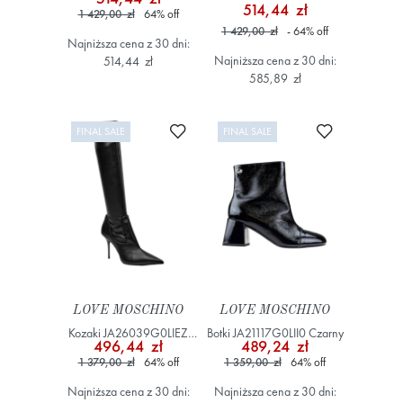
Czarny
JC4287PP0OK14 Brązowy
514,44 zł
1 429,00 zł
64
%
off
1 429,00 zł
- 64
%
off
Najniższa cena z 30 dni:
Najniższa cena z 30 dni:
514,44 zł
585,89 zł
Dodaj do ulubionych
Dodaj do ulub
FINAL SALE
FINAL SALE
LOVE MOSCHINO
LOVE MOSCHINO
Kozaki JA26039G0LIEZ
Botki JA21117G0LII0 Czarny
496,44 zł
489,24 zł
Czarny
1 379,00 zł
64
%
off
1 359,00 zł
64
%
off
Najniższa cena z 30 dni:
Najniższa cena z 30 dni: