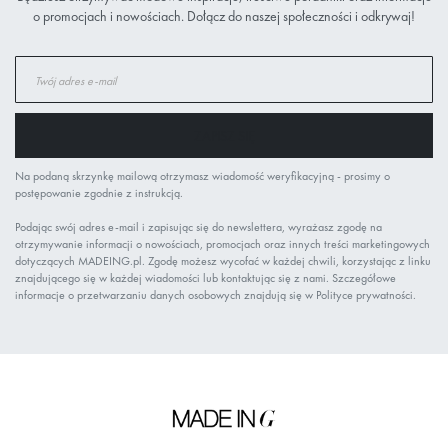
o promocjach i nowościach. Dołącz do naszej społeczności i odkrywaj!
Subskrybuj
nasz
newsletter:
ZAPISZ SIĘ
Na podaną skrzynkę mailową otrzymasz wiadomość weryfikacyjną - prosimy o
postępowanie zgodnie z instrukcją.
Podając swój adres e-mail i zapisując się do newslettera, wyrażasz zgodę na
otrzymywanie informacji o nowościach, promocjach oraz innych treści marketingowych
dotyczących MADEING.pl. Zgodę możesz wycofać w każdej chwili, korzystając z linku
znajdującego się w każdej wiadomości lub kontaktując się z nami. Szczegółowe
informacje o przetwarzaniu danych osobowych znajdują się w Polityce prywatności.