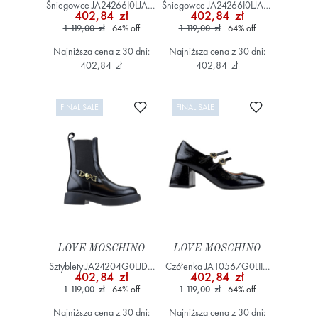
Śniegowce JA24266I0LJAW
Śniegowce JA24266I0LJAW
402,84 zł
402,84 zł
Beżowy
Beżowy
1 119,00 zł
64
%
off
1 119,00 zł
64
%
off
Najniższa cena z 30 dni:
Najniższa cena z 30 dni:
402,84 zł
402,84 zł
Dodaj do ulubionych
Dodaj do ulub
FINAL SALE
FINAL SALE
LOVE MOSCHINO
LOVE MOSCHINO
Sztyblety JA24204G0LJD0
Czółenka JA10567G0LII0
402,84 zł
402,84 zł
Czarny
Czarny
1 119,00 zł
64
%
off
1 119,00 zł
64
%
off
Najniższa cena z 30 dni:
Najniższa cena z 30 dni: