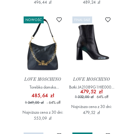
496,44 zł
489,24 zł
Dodaj do ulubionych
Dodaj do ulub
NOWOŚĆ
FINAL SALE
LOVE MOSCHINO
LOVE MOSCHINO
Torebka damska
Botki JA21089G1HIE0000
479,52 zł
JC4166PP1OL12 Czarny
Czarny
485,64 zł
1 332,00 zł
64
%
off
1 349,00 zł
- 64
%
off
Najniższa cena z 30 dni:
Najniższa cena z 30 dni:
479,52 zł
553,09 zł