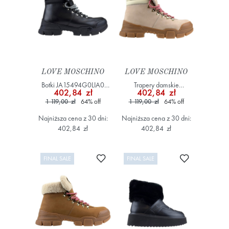
LOVE MOSCHINO
LOVE MOSCHINO
Botki JA15494G0LIA0
Trapery damskie
402,84 zł
402,84 zł
Czarny
JA15494G0LIP0 Beżowy
1 119,00 zł
64
%
off
1 119,00 zł
64
%
off
Najniższa cena z 30 dni:
Najniższa cena z 30 dni:
402,84 zł
402,84 zł
Dodaj do ulubionych
Dodaj do ulub
FINAL SALE
FINAL SALE