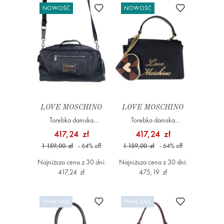
Dodaj do ulubionych
Dodaj do ulub
NOWOŚĆ
NOWOŚĆ
LOVE MOSCHINO
LOVE MOSCHINO
Torebka damska
Torebka damska
JC4202PP1MLN100A
JC4273PP0OK10 Czarny
417,24 zł
417,24 zł
Czarny
1 159,00 zł
- 64
%
off
1 159,00 zł
- 64
%
off
Najniższa cena z 30 dni:
Najniższa cena z 30 dni:
417,24 zł
475,19 zł
Dodaj do ulubionych
Dodaj do ulub
FINAL SALE
FINAL SALE