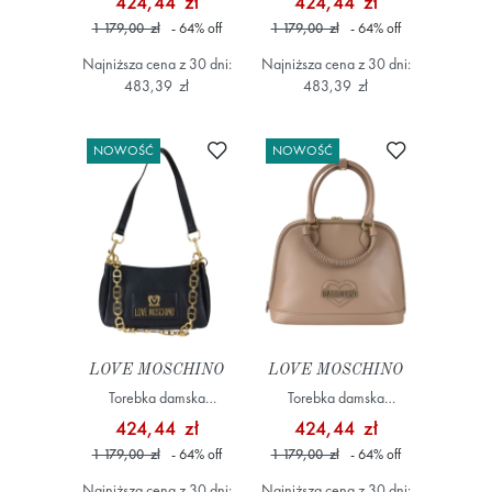
424,44 zł
424,44 zł
1 179,00 zł
- 64
%
off
1 179,00 zł
- 64
%
off
Najniższa cena z 30 dni:
Najniższa cena z 30 dni:
483,39 zł
483,39 zł
Dodaj do ulubionych
Dodaj do ulub
NOWOŚĆ
NOWOŚĆ
LOVE MOSCHINO
LOVE MOSCHINO
Torebka damska
Torebka damska
JC4167PP1OL12 Czarny
JC4100PP1OLL0 Beżowy
424,44 zł
424,44 zł
1 179,00 zł
- 64
%
off
1 179,00 zł
- 64
%
off
Najniższa cena z 30 dni:
Najniższa cena z 30 dni: