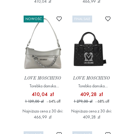
410,04 zł
466,99 zł
Dodaj do ulubionych
Dodaj do ulub
NOWOŚĆ
FINAL SALE
LOVE MOSCHINO
LOVE MOSCHINO
Torebka damska
Torebka damska
JC4278PP0OK11
JC4303PP1NK1200B
410,04 zł
409,28 zł
Szary/Srebrny
Czarny
1 139,00 zł
- 64
%
off
1 279,00 zł
- 68
%
off
Najniższa cena z 30 dni:
Najniższa cena z 30 dni:
466,99 zł
409,28 zł
Dodaj do ulubionych
Dodaj do ulub