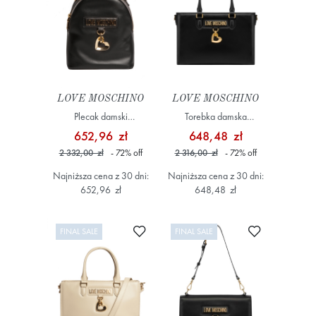
LOVE MOSCHINO
LOVE MOSCHINO
Plecak damski
Torebka damska
JC4500PP0MK30 Czarny
JC4504PP0MK30 Czarny
652,96 zł
648,48 zł
2 332,00 zł
- 72
%
off
2 316,00 zł
- 72
%
off
Najniższa cena z 30 dni:
Najniższa cena z 30 dni:
652,96 zł
648,48 zł
Dodaj do ulubionych
Dodaj do ulub
FINAL SALE
FINAL SALE