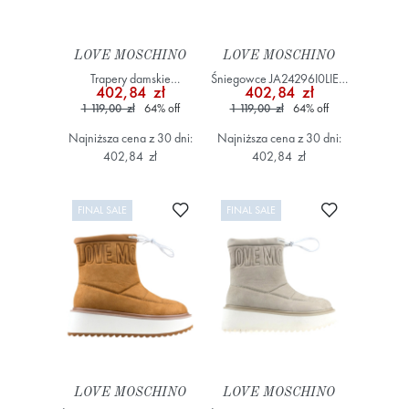
LOVE MOSCHINO
LOVE MOSCHINO
Trapery damskie
Śniegowce JA24296I0LIEC
402,84 zł
402,84 zł
JA15484G0LIPA Beżowy
Czarny
1 119,00 zł
64
%
off
1 119,00 zł
64
%
off
Najniższa cena z 30 dni:
Najniższa cena z 30 dni:
402,84 zł
402,84 zł
Dodaj do ulubionych
Dodaj do ulub
FINAL SALE
FINAL SALE
LOVE MOSCHINO
LOVE MOSCHINO