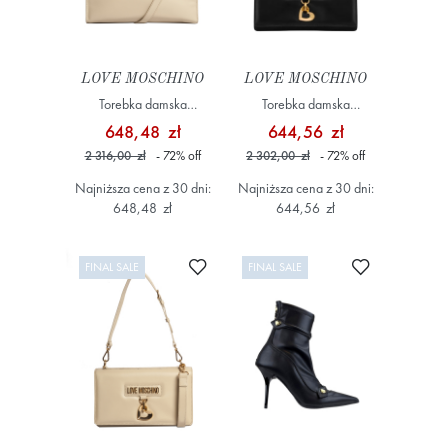
LOVE MOSCHINO
LOVE MOSCHINO
Torebka damska
Torebka damska
JC4504PP0MK30
JC4502PP0MK30 Czarny
648,48 zł
644,56 zł
Kremowy
2 316,00 zł
- 72
%
off
2 302,00 zł
- 72
%
off
Najniższa cena z 30 dni:
Najniższa cena z 30 dni:
648,48 zł
644,56 zł
Dodaj do ulubionych
Dodaj do ulub
FINAL SALE
FINAL SALE