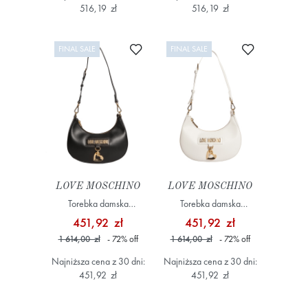
516,19 zł
516,19 zł
Dodaj do ulubionych
Dodaj do ulub
FINAL SALE
FINAL SALE
LOVE MOSCHINO
LOVE MOSCHINO
Torebka damska
Torebka damska
JC4505PP0MK30 Czarny
JC4505PP0MK30 Biały
451,92 zł
451,92 zł
1 614,00 zł
- 72
%
off
1 614,00 zł
- 72
%
off
Najniższa cena z 30 dni:
Najniższa cena z 30 dni:
451,92 zł
451,92 zł