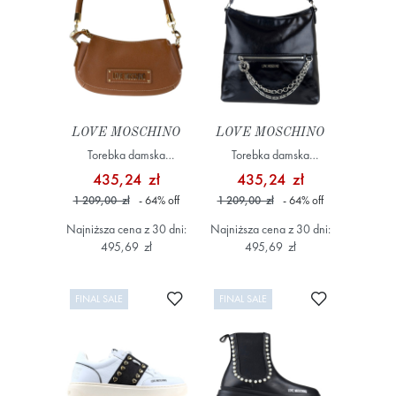
LOVE MOSCHINO
LOVE MOSCHINO
Torebka damska
Torebka damska
JC4288PP0OK14 Brązowy
JC4279PP0OK11 Czarny
435,24 zł
435,24 zł
1 209,00 zł
- 64
%
off
1 209,00 zł
- 64
%
off
Najniższa cena z 30 dni:
Najniższa cena z 30 dni:
495,69 zł
495,69 zł
Dodaj do ulubionych
Dodaj do ulub
FINAL SALE
FINAL SALE