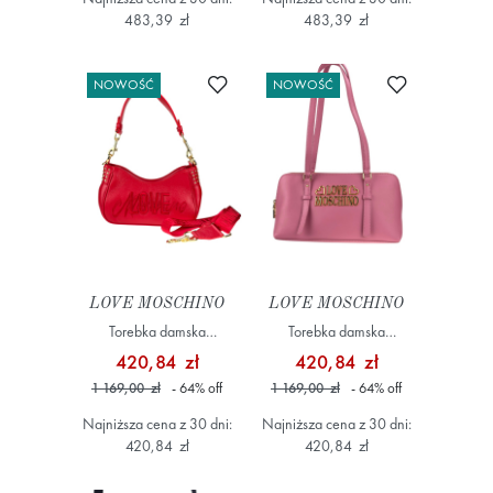
483,39 zł
483,39 zł
Dodaj do ulubionych
Dodaj do ulub
NOWOŚĆ
NOWOŚĆ
LOVE MOSCHINO
LOVE MOSCHINO
Torebka damska
Torebka damska
JC4328PP0NK1150A
JC4332PP0NK1361A
420,84 zł
420,84 zł
Czerwony
Różowy
1 169,00 zł
- 64
%
off
1 169,00 zł
- 64
%
off
Najniższa cena z 30 dni:
Najniższa cena z 30 dni:
420,84 zł
420,84 zł