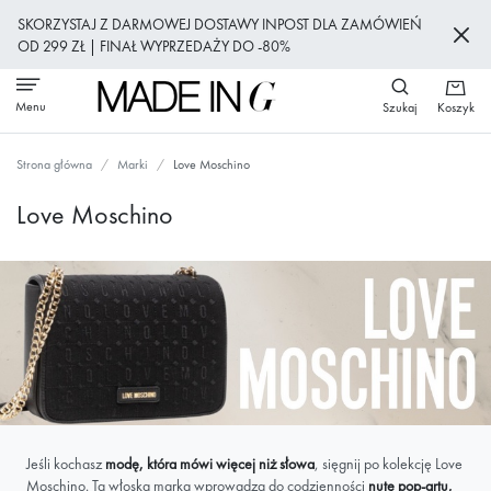
Przejdź
SKORZYSTAJ Z DARMOWEJ DOSTAWY INPOST DLA ZAMÓWIEŃ
do
OD 299 ZŁ | FINAŁ WYPRZEDAŻY DO -80%
treści
Menu
Szukaj
Koszyk
Strona główna
Marki
Love Moschino
Love Moschino
Jeśli kochasz
modę, która mówi więcej niż słowa
, sięgnij po kolekcję Love
Moschino. Ta włoska marka wprowadza do codzienności
nutę pop-artu,