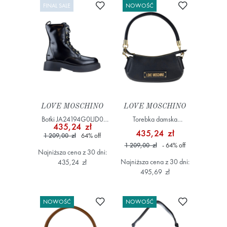
Dodaj do ulubionych
Dodaj do ulub
FINAL SALE
NOWOŚĆ
LOVE MOSCHINO
LOVE MOSCHINO
Botki JA24194G0LJD0
Torebka damska
435,24 zł
Czarny
JC4288PP0OK14 Czarny
435,24 zł
1 209,00 zł
64
%
off
1 209,00 zł
- 64
%
off
Najniższa cena z 30 dni:
Najniższa cena z 30 dni:
435,24 zł
495,69 zł
Dodaj do ulubionych
Dodaj do ulub
NOWOŚĆ
NOWOŚĆ