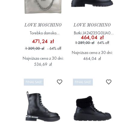
LOVE MOSCHINO
LOVE MOSCHINO
Torebka damska
Botki JA24235G0LIA0
464,04 zł
JC4280PP0OK11
Czarny
471,24 zł
1 289,00 zł
64
%
off
Szary/Srebrny
1 309,00 zł
- 64
%
off
Najniższa cena z 30 dni:
Najniższa cena z 30 dni:
464,04 zł
536,69 zł
Dodaj do ulubionych
Dodaj do ulub
FINAL SALE
FINAL SALE