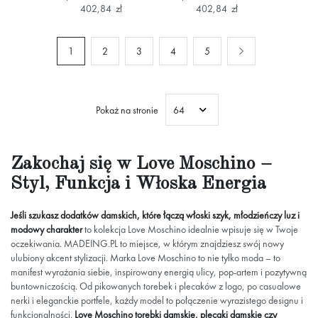
402,84 zł
402,84 zł
Aktualnie czytasz stronę
Strona
Strona
Strona
Strona
Strona
Następne
Strona
1
2
3
4
5
Pokaż na stronie
Zakochaj się w Love Moschino –
Styl, Funkcja i Włoska Energia
Jeśli szukasz
dodatków damskich,
które łączą włoski szyk, młodzieńczy luz i
modowy charakter
to kolekcja Love Moschino idealnie wpisuje się w Twoje
oczekiwania. MADEING.PL to miejsce, w którym znajdziesz swój nowy
ulubiony akcent stylizacji. Marka Love Moschino to nie tylko moda – to
manifest wyrażania siebie, inspirowany energią ulicy, pop-artem i pozytywną
buntowniczością. Od pikowanych torebek i plecaków z logo, po casualowe
nerki i eleganckie portfele, każdy model to połączenie wyrazistego designu i
funkcjonalności.
Love Moschino
torebki damskie
,
plecaki damskie
czy