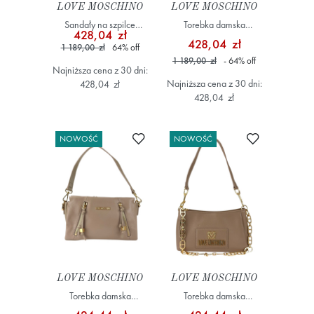
LOVE MOSCHINO
LOVE MOSCHINO
Sandały na szpilce
Torebka damska
428,04 zł
JA10119G1LIF0
JC4330PP0NK1150A
428,04 zł
1 189,00 zł
64
%
off
Szary/Srebrny
Czerwony
1 189,00 zł
- 64
%
off
Najniższa cena z 30 dni:
Najniższa cena z 30 dni:
428,04 zł
428,04 zł
Dodaj do ulubionych
Dodaj do ulub
NOWOŚĆ
NOWOŚĆ
LOVE MOSCHINO
LOVE MOSCHINO
Torebka damska
Torebka damska
JC4285PP0OK13 Beżowy
JC4167PP1OL12 Beżowy