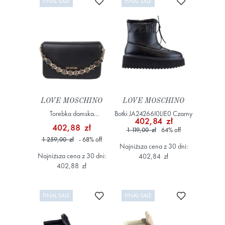
FINAL SALE
FINAL SALE
LOVE MOSCHINO
LOVE MOSCHINO
Torebka damska
Botki JA24266I0LIE0 Czarny
402,84 zł
JC4071PP1NL1300A
402,88 zł
1 119,00 zł
64
%
off
Czarny
1 259,00 zł
- 68
%
off
Najniższa cena z 30 dni:
Najniższa cena z 30 dni:
402,84 zł
402,88 zł
Dodaj do ulubionych
Dodaj do ulub
FINAL SALE
FINAL SALE