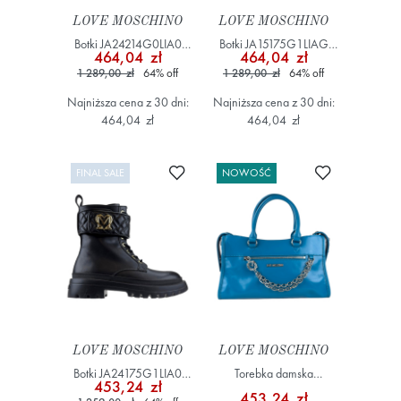
LOVE MOSCHINO
LOVE MOSCHINO
Botki JA24214G0LIA0
Botki JA15175G1LIAG
464,04 zł
464,04 zł
Czarny
Czarny
1 289,00 zł
64
%
off
1 289,00 zł
64
%
off
Najniższa cena z 30 dni:
Najniższa cena z 30 dni:
464,04 zł
464,04 zł
Dodaj do ulubionych
Dodaj do ulub
FINAL SALE
NOWOŚĆ
LOVE MOSCHINO
LOVE MOSCHINO
Botki JA24175G1LIA0
Torebka damska
453,24 zł
Czarny
JC4277PP0OK11 Niebieski
453,24 zł