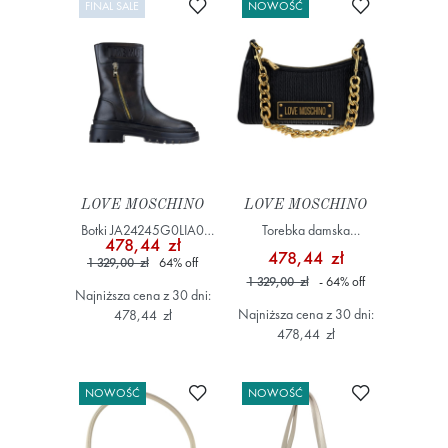
Dodaj do ulubionych
Dodaj do ulub
FINAL SALE
NOWOŚĆ
LOVE MOSCHINO
LOVE MOSCHINO
Botki JA24245G0LIA0
Torebka damska
478,44 zł
Czarny
JC4357PP0LK11 Czarny
478,44 zł
1 329,00 zł
64
%
off
1 329,00 zł
- 64
%
off
Najniższa cena z 30 dni:
Najniższa cena z 30 dni:
478,44 zł
478,44 zł
Dodaj do ulubionych
Dodaj do ulub
NOWOŚĆ
NOWOŚĆ