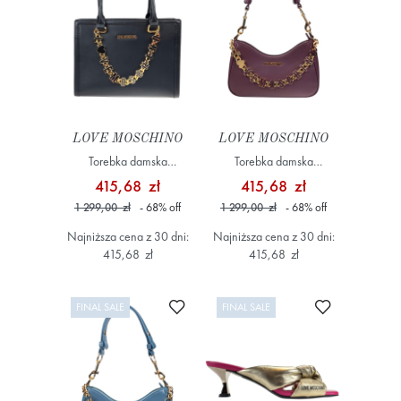
LOVE MOSCHINO
LOVE MOSCHINO
Torebka damska
Torebka damska
JC4077PP1NL1300A
JC4070PP1NL1355A
415,68 zł
415,68 zł
Czarny
Fioletowy
1 299,00 zł
- 68
%
off
1 299,00 zł
- 68
%
off
Najniższa cena z 30 dni:
Najniższa cena z 30 dni:
415,68 zł
415,68 zł
Dodaj do ulubionych
Dodaj do ulub
FINAL SALE
FINAL SALE