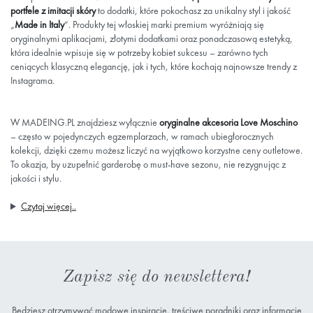
portfele z imitacji skóry
to dodatki, które pokochasz za unikalny styl i jakość
„
Made in Italy
”. Produkty tej włoskiej marki premium wyróżniają się
oryginalnymi aplikacjami, złotymi dodatkami oraz ponadczasową estetyką,
która idealnie wpisuje się w potrzeby kobiet sukcesu – zarówno tych
ceniących klasyczną elegancję, jak i tych, które kochają najnowsze trendy z
Instagrama.
W MADEING.PL znajdziesz wyłącznie
oryginalne akcesoria Love Moschino
– często w pojedynczych egzemplarzach, w ramach ubiegłorocznych
kolekcji, dzięki czemu możesz liczyć na wyjątkowo korzystne ceny outletowe.
To okazja, by uzupełnić garderobę o must-have sezonu, nie rezygnując z
jakości i stylu.
Czytaj więcej..
Zapisz się do newslettera!
Będziesz otrzymywać modowe inspiracje, treściwe poradniki oraz informacje