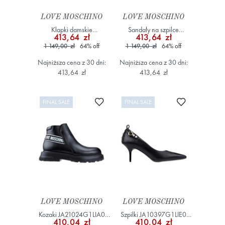
LOVE MOSCHINO
LOVE MOSCHINO
Klapki damskie
Sandały na szpilce
413,64 zł
413,64 zł
JA2835AG0IIE0 000
JA10487G1IIE0000
1 149,00 zł
64
%
off
1 149,00 zł
64
%
off
Czarny
Czarny
Najniższa cena z 30 dni:
Najniższa cena z 30 dni:
413,64 zł
413,64 zł
Dodaj do ulubionych
Dodaj do ulub
FINAL SALE
FINAL SALE
LOVE MOSCHINO
LOVE MOSCHINO
Kozaki JA21024G1LIA0
Szpilki JA10397G1LIE0
410,04 zł
410,04 zł
Czarny
Czarny