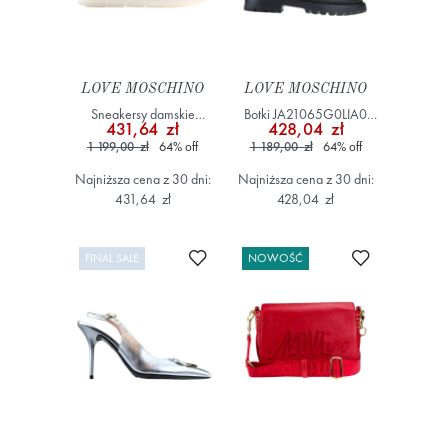
LOVE MOSCHINO
LOVE MOSCHINO
Sneakersy damskie
Botki JA21065G0LIA0
431,64 zł
428,04 zł
JA15284G1IJC510A Biały
Czarny
1 199,00 zł
64
%
off
1 189,00 zł
64
%
off
Najniższa cena z 30 dni:
Najniższa cena z 30 dni:
431,64 zł
428,04 zł
Dodaj do ulubionych
Dodaj do ulub
FINAL SALE
NOWOŚĆ