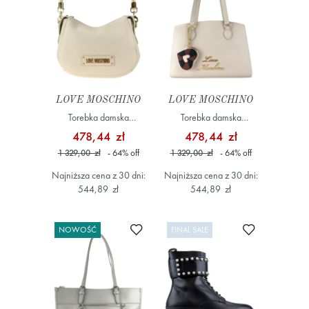
LOVE MOSCHINO
LOVE MOSCHINO
Torebka damska
Torebka damska
JC4286PP0OK14 Kremowy
JC4276PP0OK10 Beżowy
478,44 zł
478,44 zł
1 329,00 zł
- 64
%
off
1 329,00 zł
- 64
%
off
Najniższa cena z 30 dni:
Najniższa cena z 30 dni:
544,89 zł
544,89 zł
Dodaj do ulubionych
Dodaj do ulub
NOWOŚĆ
FINAL SALE