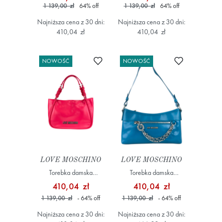
1 139,00 zł
64
%
off
1 139,00 zł
64
%
off
Najniższa cena z 30 dni:
Najniższa cena z 30 dni:
410,04 zł
410,04 zł
Dodaj do ulubionych
Dodaj do ulub
NOWOŚĆ
NOWOŚĆ
LOVE MOSCHINO
LOVE MOSCHINO
Torebka damska
Torebka damska
JC4233PP0MKL0615
JC4278PP0OK11 Niebieski
410,04 zł
410,04 zł
Różowy
1 139,00 zł
- 64
%
off
1 139,00 zł
- 64
%
off
Najniższa cena z 30 dni:
Najniższa cena z 30 dni: