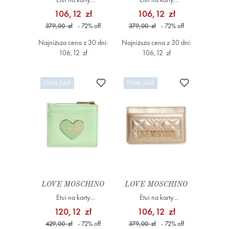
JC5659PP1MLA197A
JC5685PP1ILA0802
106,12 zł
106,12 zł
Różowy
Zielony
379,00 zł
- 72
%
off
379,00 zł
- 72
%
off
Najniższa cena z 30 dni:
Najniższa cena z 30 dni:
106,12 zł
106,12 zł
Dodaj do ulubionych
Dodaj do ulub
FINAL SALE
FINAL SALE
LOVE MOSCHINO
LOVE MOSCHINO
Etui na karty
Etui na karty
JC5626PP1ILN280A
JC5659PP1MLA196A
120,12 zł
106,12 zł
Zielony
Żółty/Złoty
429,00 zł
- 72
%
off
379,00 zł
- 72
%
off