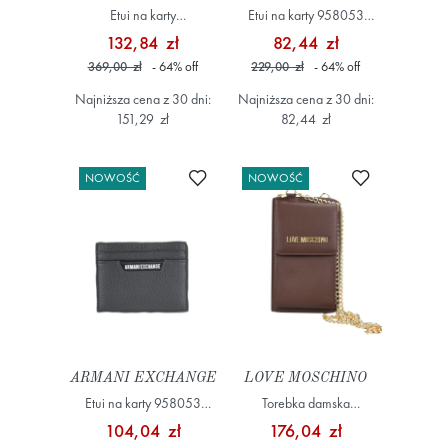
Etui na karty
Etui na karty 958053
JC5508PP1OLQ0 Niebieski
4R847 Szary/Srebrny
132,84 zł
82,44 zł
369,00 zł
- 64
%
off
229,00 zł
- 64
%
off
Najniższa cena z 30 dni:
Najniższa cena z 30 dni:
151,29 zł
82,44 zł
Dodaj do ulubionych
Dodaj do ulub
NOWOŚĆ
NOWOŚĆ
ARMANI EXCHANGE
LOVE MOSCHINO
Etui na karty 958053
Torebka damska
4F863 Szary/Srebrny
JC5701PP1NLD0301
104,04 zł
176,04 zł
Brązowy