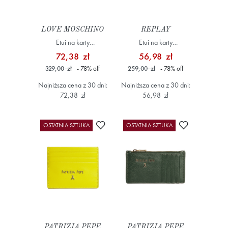
LOVE MOSCHINO
REPLAY
Etui na karty
Etui na karty
JC5640PP1LLD0815
FW5345.000.A0283
72,38 zł
56,98 zł
Niebieski
różowy
329,00 zł
- 78
%
off
259,00 zł
- 78
%
off
Najniższa cena z 30 dni:
Najniższa cena z 30 dni:
72,38 zł
56,98 zł
Dodaj do ulubionych
Dodaj do ulub
OSTATNIA SZTUKA
OSTATNIA SZTUKA
PATRIZIA PEPE
PATRIZIA PEPE