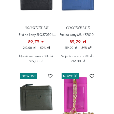
COCCINELLE
COCCINELLE
Etui na karty SLQ870101,
Etui na karty MUK870101,
Czarny
Niebieski
89,79 zł
89,79 zł
219,00 zł
- 59
%
off
219,00 zł
- 59
%
off
Najniższa cena z 30 dni:
Najniższa cena z 30 dni:
219,00 zł
219,00 zł
Dodaj do ulubionych
Dodaj do ulub
NOWOŚĆ
NOWOŚĆ