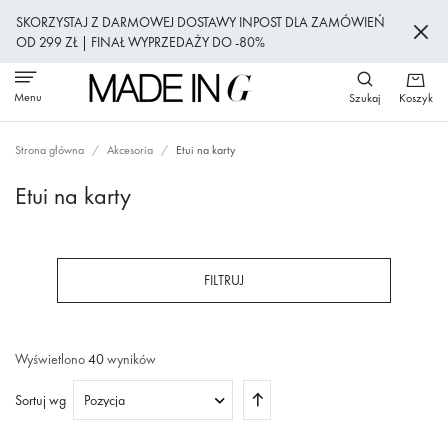
Przejdź
SKORZYSTAJ Z DARMOWEJ DOSTAWY INPOST DLA ZAMÓWIEŃ
do
OD 299 ZŁ | FINAŁ WYPRZEDAŻY DO -80%
treści
Menu
Szukaj
Koszyk
Strona główna
Akcesoria
Etui na karty
Etui na karty
FILTRUJ
Wyświetlono
40
wyników
Ustaw
Sortuj wg
kierunek
malejący