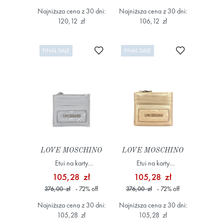
Najniższa cena z 30 dni:
Najniższa cena z 30 dni:
120,12 zł
106,12 zł
Dodaj do ulubionych
Dodaj do ulub
FINAL SALE
FINAL SALE
LOVE MOSCHINO
LOVE MOSCHINO
Etui na karty
Etui na karty
JC5685PP1HLA0902
JC5685PP1HLA0901
105,28 zł
105,28 zł
Szary/Srebrny
Żółty/Złoty
376,00 zł
- 72
%
off
376,00 zł
- 72
%
off
Najniższa cena z 30 dni:
Najniższa cena z 30 dni:
105,28 zł
105,28 zł