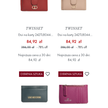
TWINSET
TWINSET
Etui na karty 242TL8044
Etui na karty 242TL8044
Bordowe
Beżowy
84,92 zł
84,92 zł
386,00 zł
- 78
%
off
386,00 zł
- 78
%
off
Najniższa cena z 30 dni:
Najniższa cena z 30 dni:
84,92 zł
84,92 zł
Dodaj do ulubionych
Dodaj do ulub
OSTATNIA SZTUKA
OSTATNIA SZTUKA