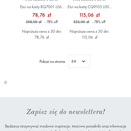
Etui na karty 8Q7001 L061
Etui na karty CQ9105 L001
zielony
zielony
78,76 zł
115,06 zł
358,00 zł
- 78
%
off
523,00 zł
- 78
%
off
Najniższa cena z 30 dni:
Najniższa cena z 30 dni:
78,76 zł
115,06 zł
Pokaż na stronie
0
Zapisz się do newslettera!
Będziesz otrzymywać modowe inspiracje, treściwe poradniki oraz informacje