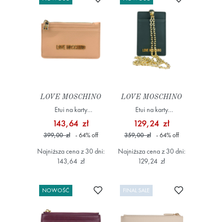
LOVE MOSCHINO
LOVE MOSCHINO
Etui na karty
Etui na karty
JC5614PP1NLD0104
JC5685PP0NKD0850
143,64 zł
129,24 zł
Beżowy
Zielony
399,00 zł
- 64
%
off
359,00 zł
- 64
%
off
Najniższa cena z 30 dni:
Najniższa cena z 30 dni:
143,64 zł
129,24 zł
Dodaj do ulubionych
Dodaj do ulub
NOWOŚĆ
FINAL SALE