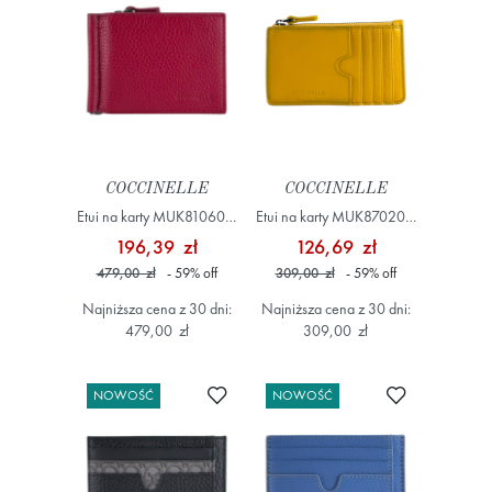
COCCINELLE
COCCINELLE
Etui na karty MUK810601,
Etui na karty MUK870201,
Czerwony
Żółty/Złoty
196,39 zł
126,69 zł
479,00 zł
- 59
%
off
309,00 zł
- 59
%
off
Najniższa cena z 30 dni:
Najniższa cena z 30 dni:
479,00 zł
309,00 zł
Dodaj do ulubionych
Dodaj do ulub
NOWOŚĆ
NOWOŚĆ