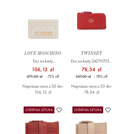
LOVE MOSCHINO
TWINSET
Etui na karty
Etui na karty 242TH7030
JC5659PP0MLA0100
Czerwony
106,12 zł
78,54 zł
Kremowy
379,00 zł
- 72
%
off
357,00 zł
- 78
%
off
Najniższa cena z 30 dni:
Najniższa cena z 30 dni:
106,12 zł
78,54 zł
Dodaj do ulubionych
Dodaj do ulub
OSTATNIA SZTUKA
OSTATNIA SZTUKA