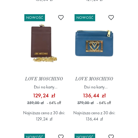
Dodaj do ulubionych
Dodaj do ulub
NOWOŚĆ
NOWOŚĆ
LOVE MOSCHINO
LOVE MOSCHINO
Etui na karty
Etui na karty
JC5685PP0NKD0313
JC5606PP1NLI0703
129,24 zł
136,44 zł
Brązowy
Niebieski
359,00 zł
- 64
%
off
379,00 zł
- 64
%
off
Najniższa cena z 30 dni:
Najniższa cena z 30 dni:
129,24 zł
136,44 zł
Dodaj do ulubionych
Dodaj do ulub
NOWOŚĆ
NOWOŚĆ