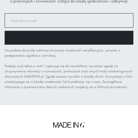
o promocjach i nowościach. Dołącz do naszej społeczności i odkrywaj!
Subskrybuj
nasz
newsletter:
ZAPISZ SIĘ
Na podaną skrzynkę mailową otrzymasz wiadomość weryfikacyjną - prosimy o
postępowanie zgodnie z instrukcją.
Podając swój adres e-mail i zapisując się do newslettera, wyrażasz zgodę na
otrzymywanie informacji o nowościach, promocjach oraz innych treści marketingowych
dotyczących MADEING.pl. Zgodę możesz wycofać w każdej chwili, korzystając z linku
znajdującego się w każdej wiadomości lub kontaktując się z nami. Szczegółowe
informacje o przetwarzaniu danych osobowych znajdują się w Polityce prywatności.