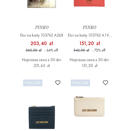
PINKO
PINKO
Etui na karty 103762 A26X
Etui na karty 103762 A1VE
Koralowy
203,40 zł
151,20 zł
565,00 zł
- 64
%
off
540,00 zł
- 72
%
off
Najniższa cena z 30 dni:
Najniższa cena z 30 dni:
231,65 zł
151,20 zł
Dodaj do ulubionych
Dodaj do ulub
FINAL SALE
FINAL SALE