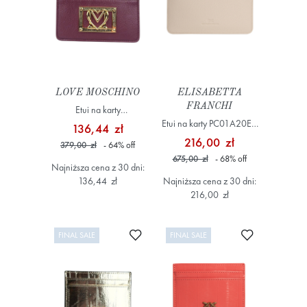
LOVE MOSCHINO
ELISABETTA
FRANCHI
Etui na karty
JC5606PP1NLI0552
Etui na karty PC01A20E2
136,44 zł
Bordowy
Kremowy
216,00 zł
379,00 zł
- 64
%
off
675,00 zł
- 68
%
off
Najniższa cena z 30 dni:
136,44 zł
Najniższa cena z 30 dni:
216,00 zł
Dodaj do ulubionych
Dodaj do ulub
FINAL SALE
FINAL SALE