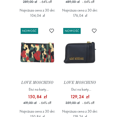
289,00 zł
- 64
%
off
489,00 zł
- 64
%
off
Najniższa cena z 30 dni:
Najniższa cena z 30 dni:
104,04 zł
176,04 zł
Dodaj do ulubionych
Dodaj do ulub
NOWOŚĆ
NOWOŚĆ
LOVE MOSCHINO
LOVE MOSCHINO
Etui na karty
Etui na karty
JC5676PP1NLT195A
JC5691PP0NKD0000
150,84 zł
129,24 zł
Kolorowy
Czarny
419,00 zł
- 64
%
off
359,00 zł
- 64
%
off
Najniższa cena z 30 dni:
Najniższa cena z 30 dni:
150,84 zł
129,24 zł