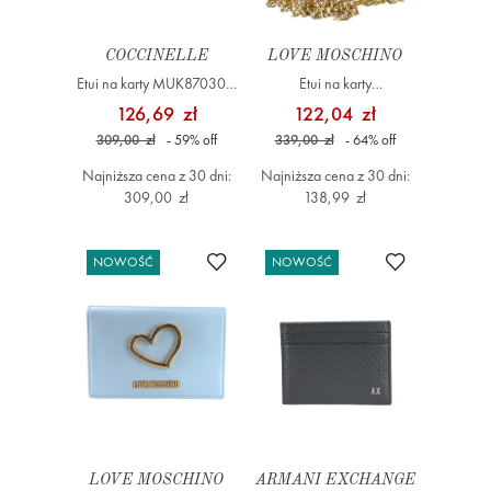
COCCINELLE
LOVE MOSCHINO
Etui na karty MUK870301,
Etui na karty
Zielony
JC5685PP1OKD0 Różowy
126,69 zł
122,04 zł
309,00 zł
- 59
%
off
339,00 zł
- 64
%
off
Najniższa cena z 30 dni:
Najniższa cena z 30 dni:
309,00 zł
138,99 zł
Dodaj do ulubionych
Dodaj do ulub
NOWOŚĆ
NOWOŚĆ
LOVE MOSCHINO
ARMANI EXCHANGE