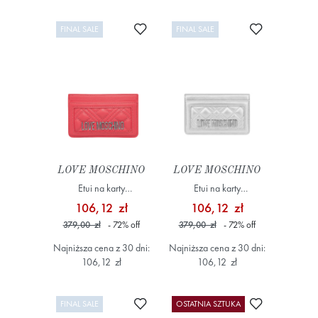
Dodaj do ulubionych
Dodaj do ulub
FINAL SALE
FINAL SALE
LOVE MOSCHINO
LOVE MOSCHINO
Etui na karty
Etui na karty
JC5659PP0MLA0615
JC5659PP1MLA196B
106,12 zł
106,12 zł
Różowy
Szary/Srebrny
379,00 zł
- 72
%
off
379,00 zł
- 72
%
off
Najniższa cena z 30 dni:
Najniższa cena z 30 dni:
106,12 zł
106,12 zł
Dodaj do ulubionych
Dodaj do ulub
FINAL SALE
OSTATNIA SZTUKA