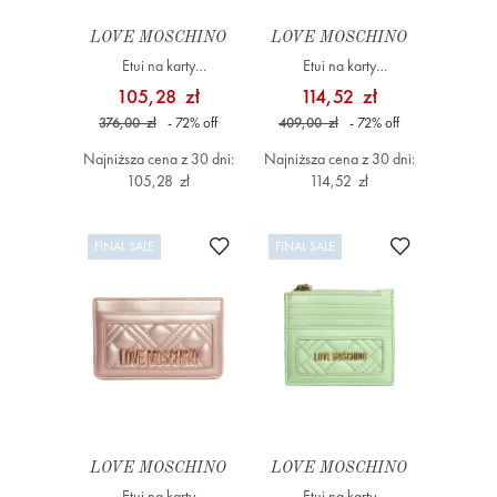
LOVE MOSCHINO
LOVE MOSCHINO
Etui na karty
Etui na karty
JC5685PP1HLA0 Niebieski
JC5614PP1MLD0 Kremowy
105,28 zł
114,52 zł
376,00 zł
- 72
%
off
409,00 zł
- 72
%
off
Najniższa cena z 30 dni:
Najniższa cena z 30 dni:
105,28 zł
114,52 zł
Dodaj do ulubionych
Dodaj do ulub
FINAL SALE
FINAL SALE
LOVE MOSCHINO
LOVE MOSCHINO
Etui na karty
Etui na karty