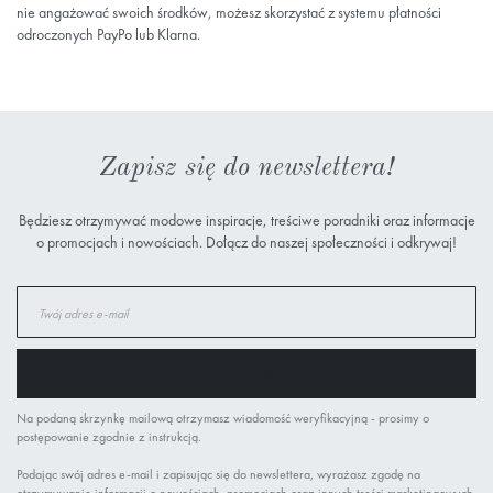
nie angażować swoich środków, możesz skorzystać z systemu płatności
odroczonych PayPo lub Klarna.
Zapisz się do newslettera!
Będziesz otrzymywać modowe inspiracje, treściwe poradniki oraz informacje
o promocjach i nowościach. Dołącz do naszej społeczności i odkrywaj!
Subskrybuj
nasz
newsletter:
ZAPISZ SIĘ
Na podaną skrzynkę mailową otrzymasz wiadomość weryfikacyjną - prosimy o
postępowanie zgodnie z instrukcją.
Podając swój adres e-mail i zapisując się do newslettera, wyrażasz zgodę na