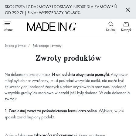
Przejdź
SKORZYSTAJ Z DARMOWEJ DOSTAWY INPOST DLA ZAMÓWIEŃ
do
OD 299 ZŁ | FINAŁ WYPRZEDAŻY DO -80%
treści
Menu
Szukaj
Koszyk
Strona główna
Reklamacje i zwroty
Zwroty produktów
Na dokonanie zwrotu masz
14 dni od dnia otrzymania przesyłki
. Aby towar
mógł być do nas zwrócony, musi posiadać wszystkie metki, nie może być
zniszczony ani posiadać żadnych śladów użytkowania oraz musi posiadać
wszystkie gratisy jak markowe wieszaki jeśli były dodane. W celu dokonania
zwrotu:
1. Zarejestruj zwrot za pośrednictwem formularza online.
Wybierz, w jaki
sposób został kupiony produkt:
Zakup dokonany
jako osoba zalogowana
do konta na stronie.