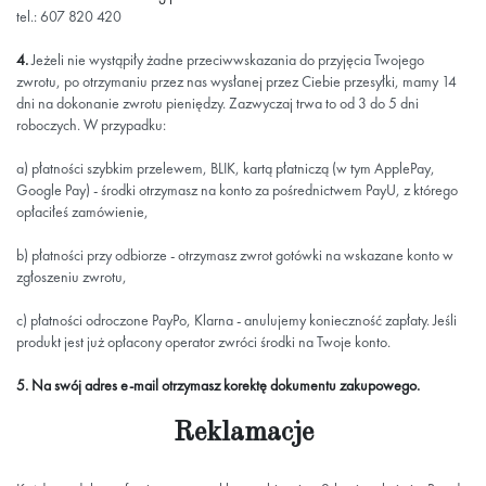
tel.: 607 820 420
4.
Jeżeli nie wystąpiły żadne przeciwwskazania do przyjęcia Twojego
zwrotu, po otrzymaniu przez nas wysłanej przez Ciebie przesyłki, mamy 14
dni na dokonanie zwrotu pieniędzy. Zazwyczaj trwa to od 3 do 5 dni
roboczych. W przypadku:
a) płatności szybkim przelewem, BLIK, kartą płatniczą (w tym ApplePay,
Google Pay) - środki otrzymasz na konto za pośrednictwem PayU, z którego
opłaciłeś zamówienie,
b) płatności przy odbiorze - otrzymasz zwrot gotówki na wskazane konto w
zgłoszeniu zwrotu,
c) płatności odroczone PayPo, Klarna - anulujemy konieczność zapłaty. Jeśli
produkt jest już opłacony operator zwróci środki na Twoje konto.
5. Na swój adres e-mail otrzymasz korektę dokumentu zakupowego.
Reklamacje