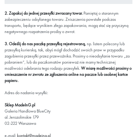
2. Zapakuj do jednej przesyłki zwracany towar.
Pamiętaj o starannym
zabezpieczeniu odsyłanego towaru. Zniszczenia powstałe podczas
transportu, będące wynikiem złego zapakowania, mogą stać się przyczyną
negatywnego rozpatrzenia prośby o zwrot.
3. Odeślij do nas paczkę przesyłką rejestrowaną,
np. listem polecony lub
przesyłką kurierską, tak, abyś mógł dochodzić swoich praw w przypadku
zagubienia przesyłki przez przewoźnika. Prosimy o nieodsyłanie towaru „za
pobraniem”, lub do paczkomatów ponieważ nie mamy technicznej
możliwości odebrania tego rodzaju przesyłek.
W miarę możliwości prosimy o
umieszczenie nr zwrotu ze zgłoszenia online na paczce lub osobnej kartce
papieru.
Adres do nadania wysyłki:
Sklep MadeInG.pl
Galeria Handlowa BlueCity
al. Jerozolimskie 179
02-222 Warszawa
e-mail:
kontakt@madeing.pl