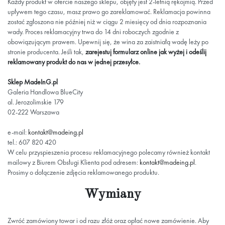
Każdy produkt w ofercie naszego sklepu, objęty jest 2-letnią rękojmią. Przed
upływem tego czasu, masz prawo go zareklamować. Reklamacja powinna
zostać zgłoszona nie później niż w ciągu 2 miesięcy od dnia rozpoznania
wady. Proces reklamacyjny trwa do 14 dni roboczych zgodnie z
obowiązującym prawem. Upewnij się, że wina za zaistniałą wadę leży po
stronie producenta. Jeśli tak,
zarejestuj formularz online jak wyżej i odeślij
reklamowany produkt do nas w jednej przesyłce.
Sklep MadeInG.pl
Galeria Handlowa BlueCity
al. Jerozolimskie 179
02-222 Warszawa
e-mail:
kontakt@madeing.pl
tel.: 607 820 420
W celu przyspieszenia procesu reklamacyjnego polecamy również kontakt
mailowy z Biurem Obsługi Klienta pod adresem:
kontakt@madeing.pl
.
Prosimy o dołączenie zdjęcia reklamowanego produktu.
Wymiany
Zwróć zamówiony towar i od razu złóż oraz opłać nowe zamówienie. Aby