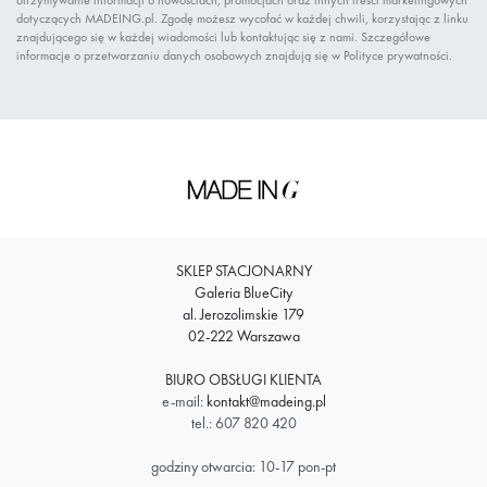
otrzymywanie informacji o nowościach, promocjach oraz innych treści marketingowych
dotyczących MADEING.pl. Zgodę możesz wycofać w każdej chwili, korzystając z linku
znajdującego się w każdej wiadomości lub kontaktując się z nami. Szczegółowe
informacje o przetwarzaniu danych osobowych znajdują się w Polityce prywatności.
SKLEP STACJONARNY
Galeria BlueCity
al. Jerozolimskie 179
02-222 Warszawa
BIURO OBSŁUGI KLIENTA
e-mail:
kontakt@madeing.pl
tel.: 607 820 420
godziny otwarcia: 10-17 pon-pt