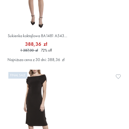
Sukienka koktajlowa 8A1481 A543
Beżowy
388,36 zł
1 387,00 zł
72
%
off
Najniższa cena z 30 dni: 388,36 zł
FINAL SALE
Doda