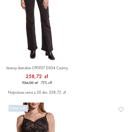
Jeansy damskie CP0937 DS04 Czarny
258,72 zł
924,00 zł
72
%
off
Najniższa cena z 30 dni: 258,72 zł
FINAL SALE
Doda