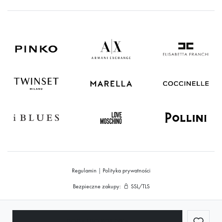
Regulamin
|
Polityka prywatności
Bezpieczne zakupy:
SSL/TLS
© 2026 MADEING.pl
Supported by
Red InGo
DODAJ DO KOSZYKA