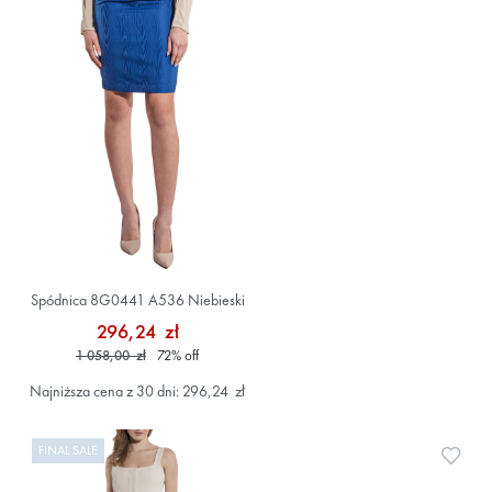
Spódnica 8G0441 A536 Niebieski
296,24 zł
1 058,00 zł
72
%
off
Najniższa cena z 30 dni: 296,24 zł
FINAL SALE
Doda