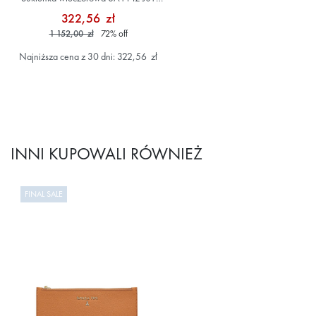
Zielony
322,56 zł
1 152,00 zł
72
%
off
Najniższa cena z 30 dni: 322,56 zł
INNI KUPOWALI RÓWNIEŻ
FINAL SALE