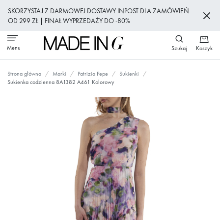
Przejdź
SKORZYSTAJ Z DARMOWEJ DOSTAWY INPOST DLA ZAMÓWIEŃ
do
OD 299 ZŁ | FINAŁ WYPRZEDAŻY DO -80%
treści
Menu
Szukaj
Koszyk
Strona główna
Marki
Patrizia Pepe
Sukienki
Sukienka codzienna 8A1382 A461 Kolorowy
Przejdź
na
koniec
galerii