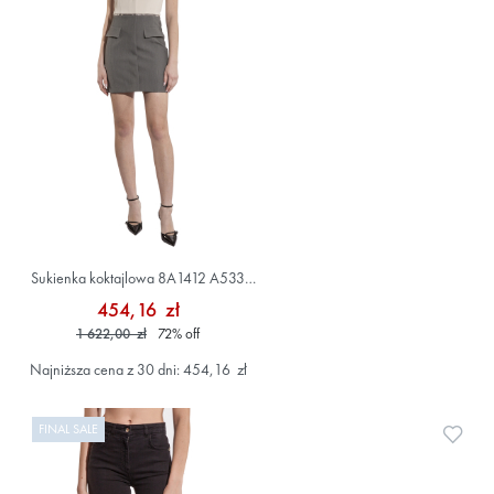
Sukienka koktajlowa 8A1412 A533
Beżowy
454,16 zł
1 622,00 zł
72
%
off
Najniższa cena z 30 dni: 454,16 zł
FINAL SALE
Doda