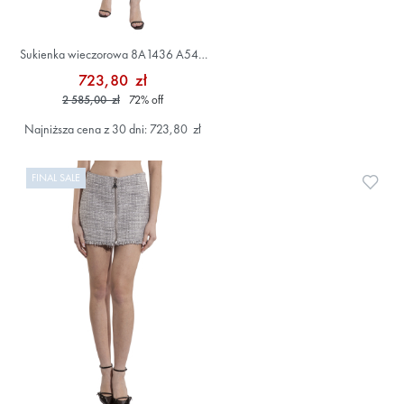
Sukienka wieczorowa 8A1436 A549
Czarny
723,80 zł
2 585,00 zł
72
%
off
Najniższa cena z 30 dni: 723,80 zł
FINAL SALE
Doda