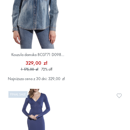
Koszula damska 8C0771 D098
Niebieski
329,00 zł
1 175,00 zł
72
%
off
Najniższa cena z 30 dni: 329,00 zł
FINAL SALE
Doda