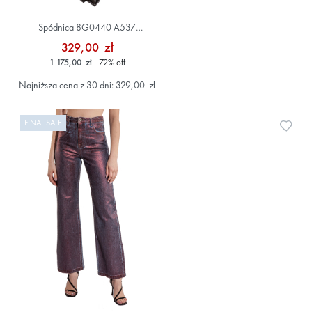
Spódnica 8G0440 A537
Szary/Srebrny
329,00 zł
1 175,00 zł
72
%
off
Najniższa cena z 30 dni: 329,00 zł
FINAL SALE
Doda