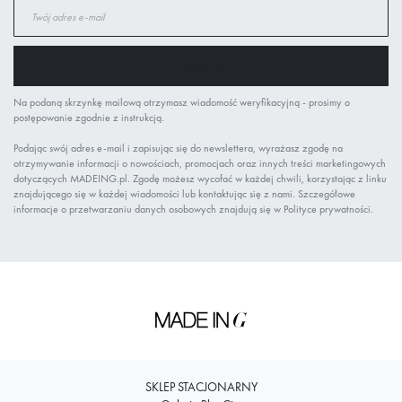
Subskrybuj
nasz
newsletter:
ZAPISZ SIĘ
Na podaną skrzynkę mailową otrzymasz wiadomość weryfikacyjną - prosimy o
postępowanie zgodnie z instrukcją.
Podając swój adres e-mail i zapisując się do newslettera, wyrażasz zgodę na
otrzymywanie informacji o nowościach, promocjach oraz innych treści marketingowych
dotyczących MADEING.pl. Zgodę możesz wycofać w każdej chwili, korzystając z linku
znajdującego się w każdej wiadomości lub kontaktując się z nami. Szczegółowe
informacje o przetwarzaniu danych osobowych znajdują się w Polityce prywatności.
SKLEP STACJONARNY