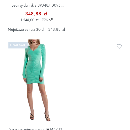
Jeansy damskie 8P0487 D095
Kolorowy
348,88 zł
1 246,00 zł
72
%
off
Najniższa cena z 30 dni: 348,88 zł
FINAL SALE
Doda
Sukienka wieczorowa 8A1442 J01