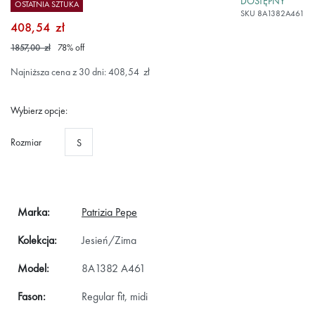
DOSTĘPNY
OSTATNIA SZTUKA
SKU
8A1382A461
408,54 zł
1857,00 zł
78
%
off
Najniższa cena z 30 dni: 408,54 zł
Wybierz opcje:
Rozmiar
S
Marka:
Patrizia Pepe
Kolekcja:
Jesień/Zima
Model:
8A1382 A461
Fason:
Regular fit, midi