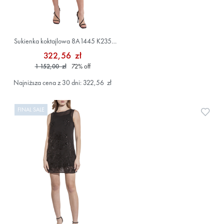
Sukienka koktajlowa 8A1445 K235
Niebieski
322,56 zł
1 152,00 zł
72
%
off
Najniższa cena z 30 dni: 322,56 zł
FINAL SALE
Doda