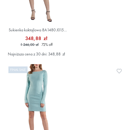
Sukienka koktajlowa 8A1480 J015
Czarny
348,88 zł
1 246,00 zł
72
%
off
Najniższa cena z 30 dni: 348,88 zł
FINAL SALE
Doda