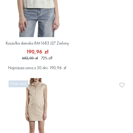
Koszulka damska 8M1683 J27 Zielony
190,96 zł
682,00 zł
72
%
off
Najniższa cena z 30 dni: 190,96 zł
FINAL SALE
Doda