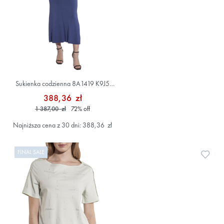
Sukienka codzienna 8A1419 K9J5
Niebieski
388,36 zł
1 387,00 zł
72
%
off
Najniższa cena z 30 dni: 388,36 zł
FINAL SALE
Doda