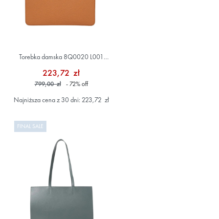
Torebka damska 8Q0020 L001
Brązowy
223,72 zł
799,00 zł
- 72
%
off
Najniższa cena z 30 dni: 223,72 zł
FINAL SALE