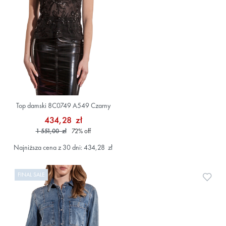
Top damski 8C0749 A549 Czarny
434,28 zł
1 551,00 zł
72
%
off
Najniższa cena z 30 dni: 434,28 zł
FINAL SALE
Doda