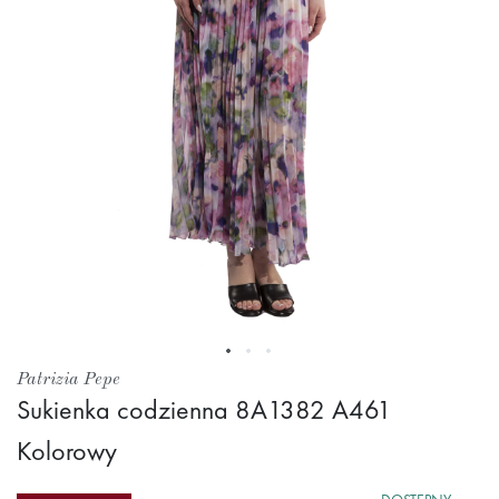
Przejdź
Patrizia Pepe
na
Sukienka codzienna 8A1382 A461
początek
Kolorowy
galerii