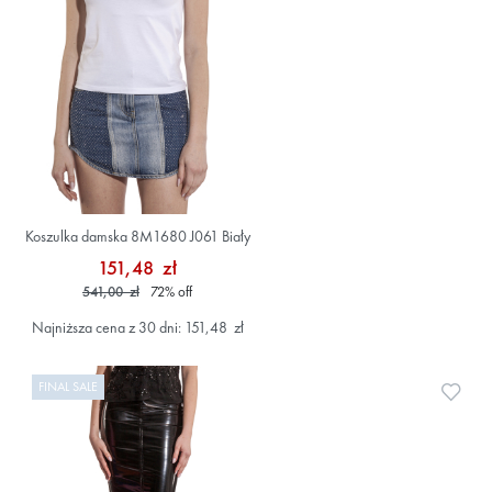
Koszulka damska 8M1680 J061 Biały
151,48 zł
541,00 zł
72
%
off
Najniższa cena z 30 dni: 151,48 zł
FINAL SALE
Doda