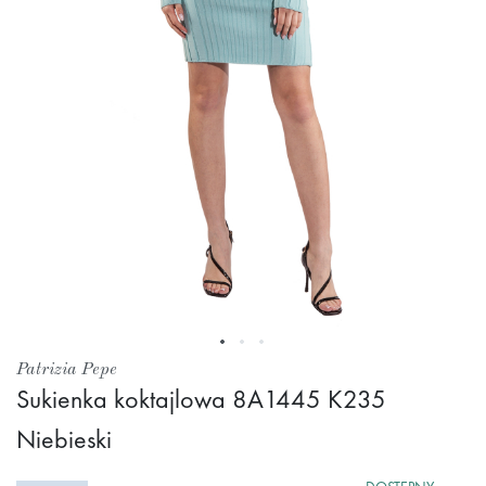
Przejdź
Patrizia Pepe
na
Sukienka koktajlowa 8A1445 K235
początek
Niebieski
galerii