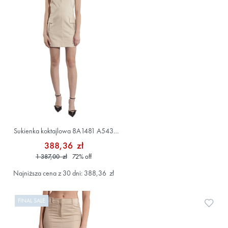
Sukienka koktajlowa 8A1481 A543
Beżowy
388,36 zł
1 387,00 zł
72
%
off
Najniższa cena z 30 dni: 388,36 zł
FINAL SALE
Doda