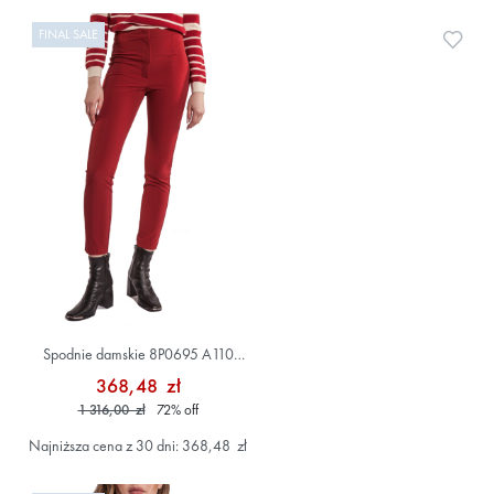
FINAL SALE
Doda
Spodnie damskie 8P0695 A110
Czerwony
368,48 zł
1 316,00 zł
72
%
off
Najniższa cena z 30 dni: 368,48 zł