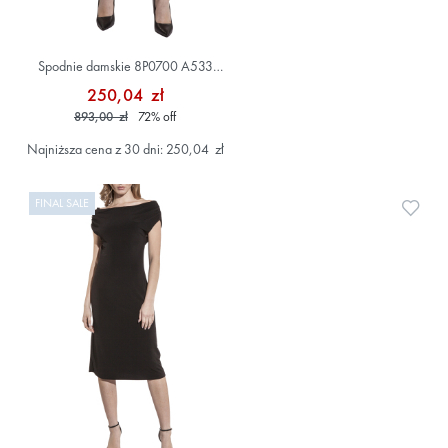
Spodnie damskie 8P0700 A533
Beżowy
250,04 zł
893,00 zł
72
%
off
Najniższa cena z 30 dni: 250,04 zł
FINAL SALE
Doda