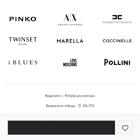
Regulamin
|
Polityka prywatności
Bezpieczne zakupy:
SSL/TLS
© 2026 MADEING.pl
Supported by
Red InGo
DODAJ DO KOSZYKA