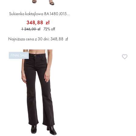
Sukienka koktajlowa 8A1480 J015
Czarny
348,88 zł
1 246,00 zł
72
%
off
Najniższa cena z 30 dni: 348,88 zł
FINAL SALE
Doda