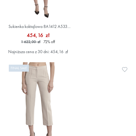
Sukienka koktajlowa 8A1412 A533
Beżowy
454,16 zł
1 622,00 zł
72
%
off
Najniższa cena z 30 dni: 454,16 zł
FINAL SALE
Doda