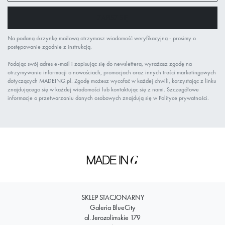
newsletter:
ZAPISZ SIĘ
Na podaną skrzynkę mailową otrzymasz wiadomość weryfikacyjną - prosimy o
postępowanie zgodnie z instrukcją.
Podając swój adres e-mail i zapisując się do newslettera, wyrażasz zgodę na
otrzymywanie informacji o nowościach, promocjach oraz innych treści marketingowych
dotyczących MADEING.pl. Zgodę możesz wycofać w każdej chwili, korzystając z linku
znajdującego się w każdej wiadomości lub kontaktując się z nami. Szczegółowe
informacje o przetwarzaniu danych osobowych znajdują się w Polityce prywatności.
SKLEP STACJONARNY
Galeria BlueCity
al. Jerozolimskie 179