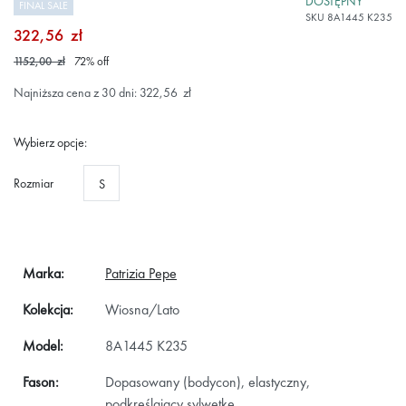
DOSTĘPNY
FINAL SALE
SKU
8A1445 K235
322,56 zł
1152,00 zł
72
%
off
Najniższa cena z 30 dni: 322,56 zł
Wybierz opcje:
Rozmiar
S
Marka:
Patrizia Pepe
Kolekcja:
Wiosna/Lato
Model:
8A1445 K235
Fason:
Dopasowany (bodycon), elastyczny,
podkreślający sylwetkę