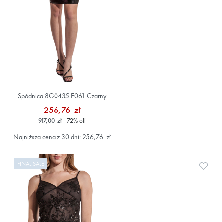
Spódnica 8G0435 E061 Czarny
256,76 zł
917,00 zł
72
%
off
Najniższa cena z 30 dni: 256,76 zł
FINAL SALE
Doda