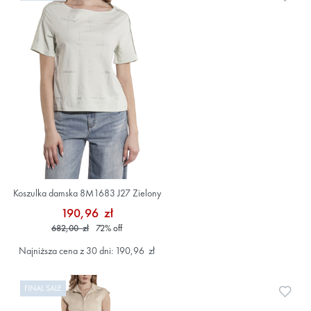
Koszulka damska 8M1683 J27 Zielony
190,96 zł
682,00 zł
72
%
off
Najniższa cena z 30 dni: 190,96 zł
FINAL SALE
Doda