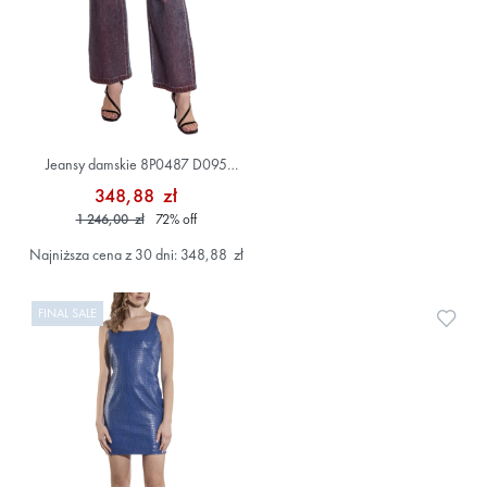
Jeansy damskie 8P0487 D095
Kolorowy
348,88 zł
1 246,00 zł
72
%
off
Najniższa cena z 30 dni: 348,88 zł
FINAL SALE
Doda