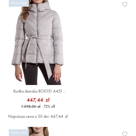
FINAL SALE
Doda
Kurtka damska 8O0151 A451
Szary/Srebrny
447,44 zł
1 598,00 zł
72
%
off
Najniższa cena z 30 dni: 447,44 zł
FINAL SALE
Doda