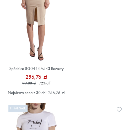
Spódnica 8G0443 A543 Beżowy
256,76 zł
917,00 zł
72
%
off
Najniższa cena z 30 dni: 256,76 zł
FINAL SALE
Doda