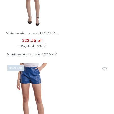
Sukienka wieczorowa 8A1457 E062
Niebieski
322,56 zł
1 152,00 zł
72
%
off
Najniższa cena z 30 dni: 322,56 zł
FINAL SALE
Doda