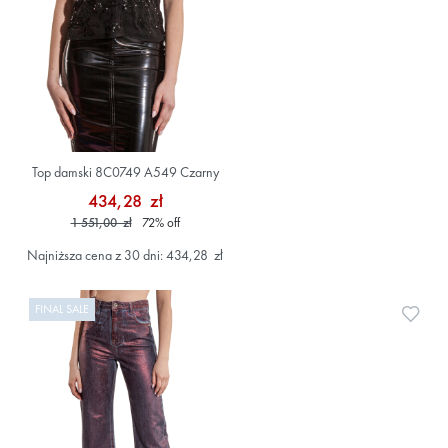
Top damski 8C0749 A549 Czarny
434,28 zł
1 551,00 zł
72
%
off
Najniższa cena z 30 dni: 434,28 zł
FINAL SALE
Doda