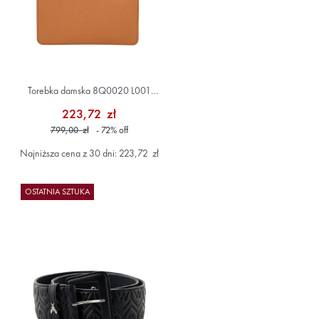
Torebka damska 8Q0020 L001
Brązowy
223,72 zł
799,00 zł
- 72
%
off
Najniższa cena z 30 dni: 223,72 zł
OSTATNIA SZTUKA