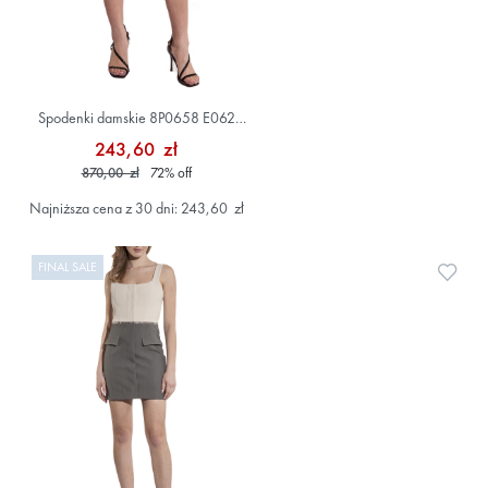
Spodenki damskie 8P0658 E062
Niebieski
243,60 zł
870,00 zł
72
%
off
Najniższa cena z 30 dni: 243,60 zł
FINAL SALE
Doda