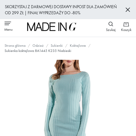
Przejdź
SKORZYSTAJ Z DARMOWEJ DOSTAWY INPOST DLA ZAMÓWIEŃ
do
OD 299 ZŁ | FINAŁ WYPRZEDAŻY DO -80%
treści
Menu
Szukaj
Koszyk
Strona główna
Odzież
Sukienki
Koktajlowe
Sukienka koktajlowa 8A1445 K235 Niebieski
Przejdź
na
koniec
galerii