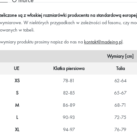
zeliczone są z włoskiej rozmiarówki producenta na standardową europe
 wymiarowe. W niektórych przypadkach w zależności od fasonu, czy mo
towanych w tabeli.
 wymiary produktu prosimy napisz do nas na
kontakt@madeing.pl
.
Wymiary [cm]
UE
Klatka piersiowa
Talia
XS
78-81
62-64
S
82-85
65-67
M
86-89
68-71
L
90-93
72-75
XL
94-97
76-79