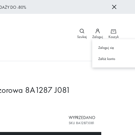
DAŻY DO -80%
Szukaj
Zaloguj
Koszyk
Zaloguj się
Załóż konto
czorowa 8A1287 J081
WYPRZEDANO
SKU
8A1287J081