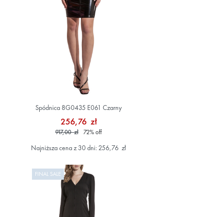
Spódnica 8G0435 E061 Czarny
256,76 zł
917,00 zł
72
%
off
Najniższa cena z 30 dni: 256,76 zł
FINAL SALE