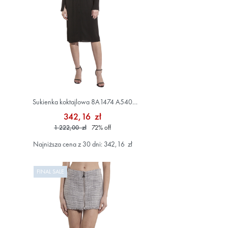
Sukienka koktajlowa 8A1474 A540
Czarny
342,16 zł
1 222,00 zł
72
%
off
Najniższa cena z 30 dni: 342,16 zł
FINAL SALE