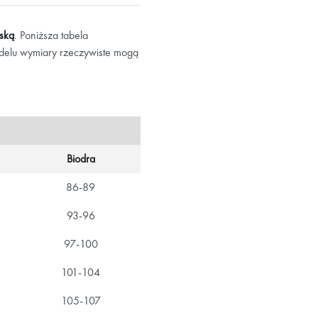
jską
. Poniższa tabela
delu wymiary rzeczywiste mogą
Biodra
86-89
93-96
97-100
101-104
105-107