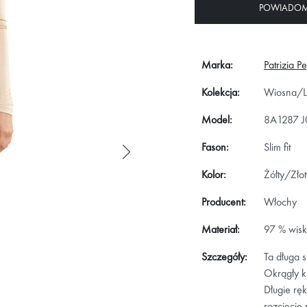
POWIADOM 
Marka:
Patrizia P
Kolekcja:
Wiosna/L
Model:
8A1287 J
Fason:
Slim fit
Kolor:
Żółty/Złot
Producent:
Włochy
Materiał:
97 % wisk
Szczegóły:
Ta długa 
Okrągły kr
Długie rę
rozcięcie