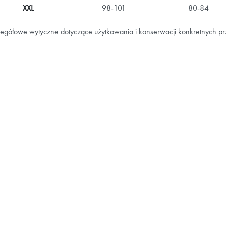
XXL
98-101
80-84
egółowe wytyczne dotyczące użytkowania i konserwacji konkretnych p