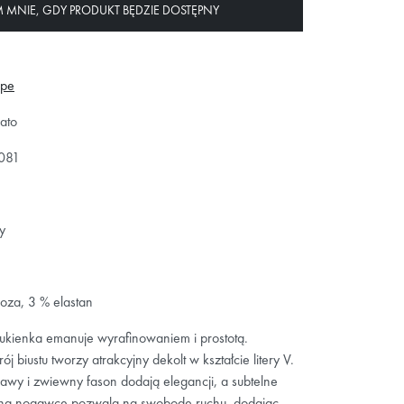
MNIE, GDY PRODUKT BĘDZIE DOSTĘPNY
epe
ato
081
y
oza, 3 % elastan
sukienka emanuje wyrafinowaniem i prostotą.
ój biustu tworzy atrakcyjny dekolt w kształcie litery V.
kawy i zwiewny fason dodają elegancji, a subtelne
 na nogawce pozwala na swobodę ruchu, dodając