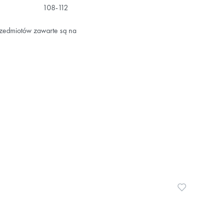
108-112
rzedmiotów zawarte są na
Dodaj do ul