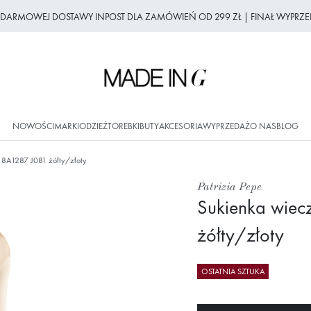
Z DARMOWEJ DOSTAWY INPOST DLA ZAMÓWIEŃ OD 299 ZŁ | FINAŁ WYPRZE
NOWOŚCI
MARKI
ODZIEŻ
TOREBKI
BUTY
AKCESORIA
WYPRZEDAŻ
O NAS
BLOG
 8A1287 J081 żółty/złoty
Patrizia Pepe
Sukienka wie
żółty/złoty
OSTATNIA SZTUKA