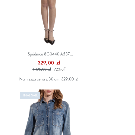
Spódnica 8G0440 A537
Szary/Srebrny
329,00 zł
1 175,00 zł
72
%
off
Najniższa cena z 30 dni: 329,00 zł
FINAL SALE