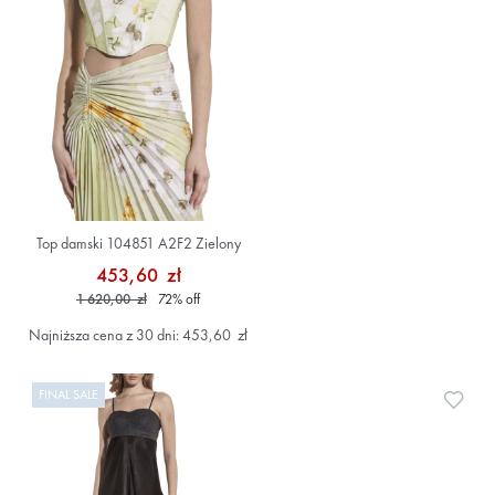
Top damski 104851 A2F2 Zielony
453,60 zł
1 620,00 zł
72
%
off
Najniższa cena z 30 dni: 453,60 zł
FINAL SALE
Doda