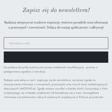
Zapisz się do newslettera!
Będziesz otrzymywać modowe inspiracje, treściwe poradniki oraz informacje
o promocjach i nowościach. Dołącz do naszej społeczności i odkrywaj!
Subskrybuj
nasz
newsletter:
ZAPISZ SIĘ
Na podaną skrzynkę mailową otrzymasz wiadomość weryfikacyjną - prosimy o
postępowanie zgodnie z instrukcją.
Podając swój adres e-mail i zapisując się do newslettera, wyrażasz zgodę na
otrzymywanie informacji o nowościach, promocjach oraz innych treści marketingowych
dotyczących MADEING.pl. Zgodę możesz wycofać w każdej chwili, korzystając z linku
znajdującego się w każdej wiadomości lub kontaktując się z nami. Szczegółowe
informacje o przetwarzaniu danych osobowych znajdują się w Polityce prywatności.