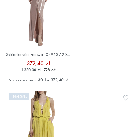
Sukienka wieczorowa 104960 A2DN
Różowy
372,40 zł
1 330,00 zł
72
%
off
Najniższa cena z 30 dni: 372,40 zł
FINAL SALE
Doda