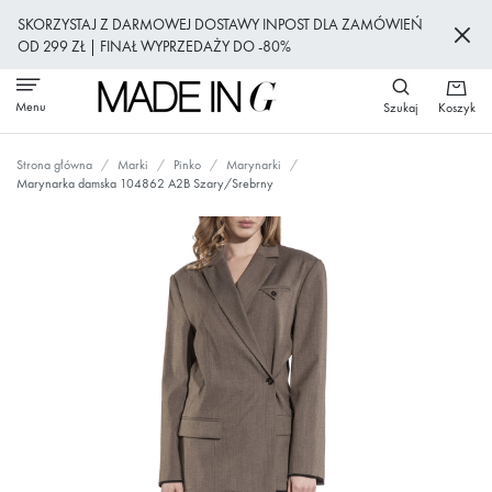
Przejdź
SKORZYSTAJ Z DARMOWEJ DOSTAWY INPOST DLA ZAMÓWIEŃ
do
OD 299 ZŁ | FINAŁ WYPRZEDAŻY DO -80%
treści
Menu
Szukaj
Koszyk
Strona główna
Marki
Pinko
Marynarki
Marynarka damska 104862 A2B Szary/Srebrny
Przejdź
na
koniec
galerii