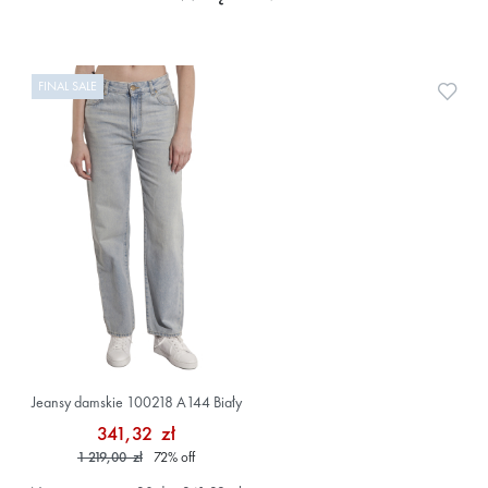
FINAL SALE
Doda
Jeansy damskie 100218 A144 Biały
341,32 zł
1 219,00 zł
72
%
off