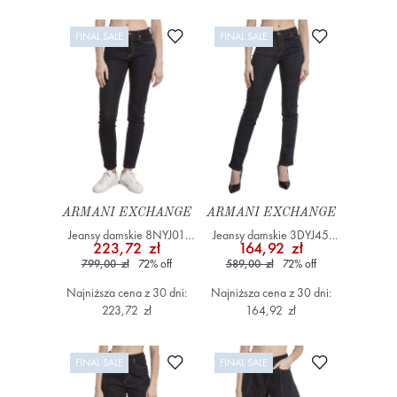
Dodaj do ulubionych
Dodaj do ulub
FINAL SALE
FINAL SALE
ARMANI EXCHANGE
ARMANI EXCHANGE
Jeansy damskie 8NYJ01
Jeansy damskie 3DYJ45
223,72 zł
164,92 zł
YWWWZ Granatowy
Y15RZ Granatowy
799,00 zł
72
%
off
589,00 zł
72
%
off
Najniższa cena z 30 dni:
Najniższa cena z 30 dni:
223,72 zł
164,92 zł
Dodaj do ulubionych
Dodaj do ulub
FINAL SALE
FINAL SALE