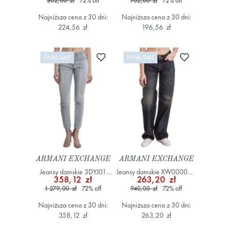
802,00 zł
72
%
off
702,00 zł
72
%
off
Czarny
Czarny
Najniższa cena z 30 dni:
Najniższa cena z 30 dni:
224,56 zł
196,56 zł
Dodaj do ulubionych
Dodaj do ulub
FINAL SALE
FINAL SALE
ARMANI EXCHANGE
ARMANI EXCHANGE
Jeansy damskie 3DYJ01
Jeansy damskie XW000056
358,12 zł
263,20 zł
Y2VGZ Niebieski
AF12868
1 279,00 zł
72
%
off
940,00 zł
72
%
off
Najniższa cena z 30 dni:
Najniższa cena z 30 dni:
358,12 zł
263,20 zł