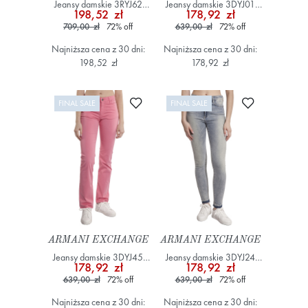
Jeansy damskie 3RYJ62
Jeansy damskie 3DYJ01
198,52 zł
178,92 zł
Y2VLZ Szary/Srebrny
Y16LZ Niebieski
709,00 zł
72
%
off
639,00 zł
72
%
off
Najniższa cena z 30 dni:
Najniższa cena z 30 dni:
198,52 zł
178,92 zł
Dodaj do ulubionych
Dodaj do ulub
FINAL SALE
FINAL SALE
ARMANI EXCHANGE
ARMANI EXCHANGE
Jeansy damskie 3DYJ45
Jeansy damskie 3DYJ24
178,92 zł
178,92 zł
Y2VLZ Różowy
Y15GZ Niebieski
639,00 zł
72
%
off
639,00 zł
72
%
off
Najniższa cena z 30 dni:
Najniższa cena z 30 dni: