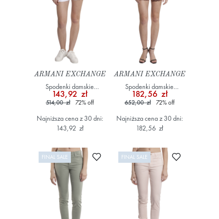
ARMANI EXCHANGE
ARMANI EXCHANGE
Spodenki damskie
Spodenki damskie
143,92 zł
182,56 zł
XW001175 AF12805 Biały
XW000380 AF12833
514,00 zł
72
%
off
652,00 zł
72
%
off
Różowy
Najniższa cena z 30 dni:
Najniższa cena z 30 dni:
143,92 zł
182,56 zł
Dodaj do ulubionych
Dodaj do ulub
FINAL SALE
FINAL SALE