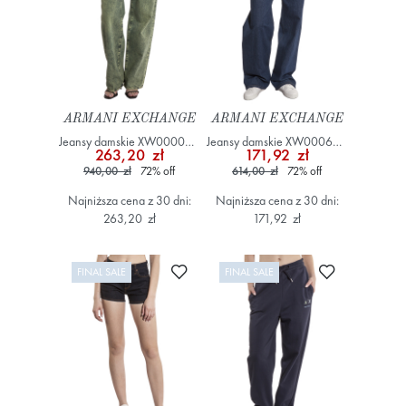
ARMANI EXCHANGE
ARMANI EXCHANGE
Jeansy damskie XW000056
Jeansy damskie XW000630
263,20 zł
171,92 zł
AF12070 Zielony
AF14699 Granatowy
940,00 zł
72
%
off
614,00 zł
72
%
off
Najniższa cena z 30 dni:
Najniższa cena z 30 dni:
263,20 zł
171,92 zł
Dodaj do ulubionych
Dodaj do ulub
FINAL SALE
FINAL SALE