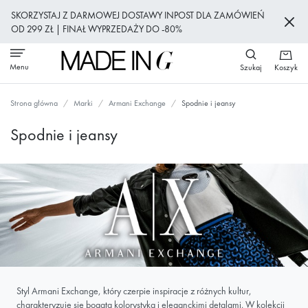
Przejdź
SKORZYSTAJ Z DARMOWEJ DOSTAWY INPOST DLA ZAMÓWIEŃ
do
OD 299 ZŁ | FINAŁ WYPRZEDAŻY DO -80%
treści
Menu
Szukaj
Koszyk
Strona główna
Marki
Armani Exchange
Spodnie i jeansy
Spodnie i jeansy
Styl Armani Exchange, który czerpie inspiracje z różnych kultur,
charakteryzuje się bogatą kolorystyką i eleganckimi detalami. W kolekcji