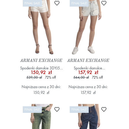
Dodaj do ulubionych
Dodaj do ulub
FINAL SALE
FINAL SALE
ARMANI EXCHANGE
ARMANI EXCHANGE
Spodenki damskie 3DYJ59
Spodenki damskie
150,92 zł
157,92 zł
Y15JZ Kremowy
XW000135 AF12855 Biały
539,00 zł
72
%
off
564,00 zł
72
%
off
Najniższa cena z 30 dni:
Najniższa cena z 30 dni:
150,92 zł
157,92 zł
Dodaj do ulubionych
Dodaj do ulub
FINAL SALE
FINAL SALE