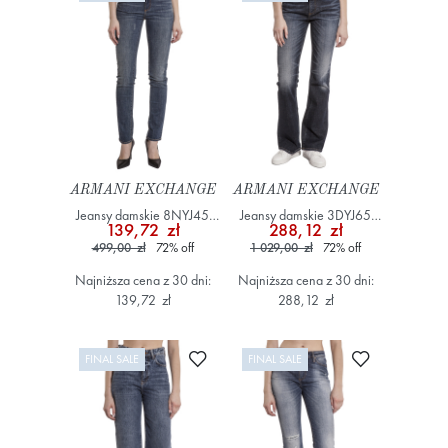
ARMANI EXCHANGE
ARMANI EXCHANGE
Jeansy damskie 8NYJ45
Jeansy damskie 3DYJ65
139,72 zł
288,12 zł
Y2H3Z Niebieski
Y17BZ Niebieski
499,00 zł
72
%
off
1 029,00 zł
72
%
off
Najniższa cena z 30 dni:
Najniższa cena z 30 dni:
139,72 zł
288,12 zł
Dodaj do ulubionych
Dodaj do ulub
FINAL SALE
FINAL SALE