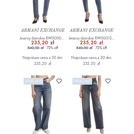
ARMANI EXCHANGE
ARMANI EXCHANGE
Jeansy damskie XW000072
Jeansy damskie XW000123
235,20 zł
235,20 zł
AF14654 Niebieski
AF12865 Niebieski
840,00 zł
72
%
off
840,00 zł
72
%
off
Najniższa cena z 30 dni:
Najniższa cena z 30 dni:
235,20 zł
235,20 zł
Dodaj do ulubionych
Dodaj do ulub
FINAL SALE
FINAL SALE