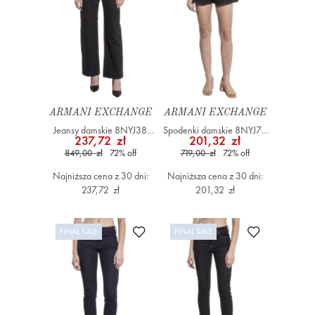
ARMANI EXCHANGE
ARMANI EXCHANGE
Jeansy damskie 8NYJ38
Spodenki damskie 8NYJ77
237,72 zł
201,32 zł
YWWWZ Granatowy
YWWWZ Granatowy
849,00 zł
72
%
off
719,00 zł
72
%
off
Najniższa cena z 30 dni:
Najniższa cena z 30 dni:
237,72 zł
201,32 zł
Dodaj do ulubionych
Dodaj do ulub
FINAL SALE
FINAL SALE