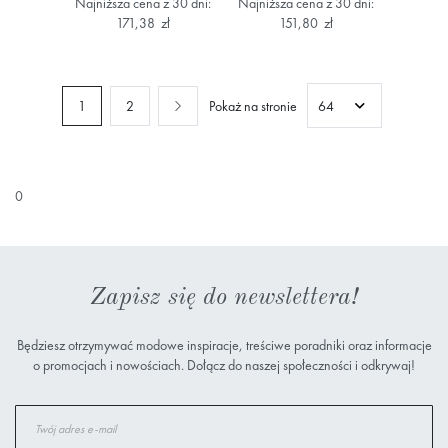
Najniższa cena z 30 dni:
Najniższa cena z 30 dni:
171,38 zł
151,80 zł
Aktualnie czytasz stronę
Strona
Strona
Następne
Strona
1
2
Pokaż na stronie
0
Zapisz się do newslettera!
Będziesz otrzymywać modowe inspiracje, treściwe poradniki oraz informacje
o promocjach i nowościach. Dołącz do naszej społeczności i odkrywaj!
Subskrybuj
nasz