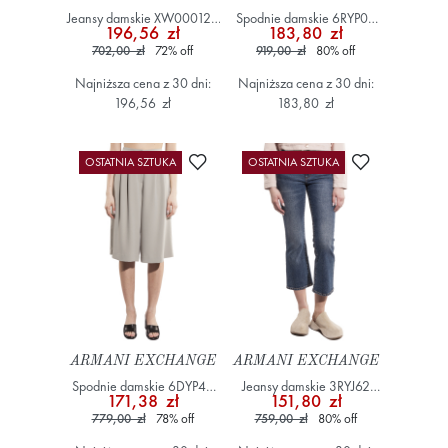
Jeansy damskie XW000127
Spodnie damskie 6RYP05
196,56 zł
183,80 zł
AF12862 Beżowy
YN4LZ Kremowy
702,00 zł
72
%
off
919,00 zł
80
%
off
Najniższa cena z 30 dni:
Najniższa cena z 30 dni:
196,56 zł
183,80 zł
Dodaj do ulubionych
Dodaj do ulub
OSTATNIA SZTUKA
OSTATNIA SZTUKA
ARMANI EXCHANGE
ARMANI EXCHANGE
Spodnie damskie 6DYP40
Jeansy damskie 3RYJ62
171,38 zł
151,80 zł
YN8JZ Szary/Srebrny
Y1MCZ Niebieski
779,00 zł
78
%
off
759,00 zł
80
%
off