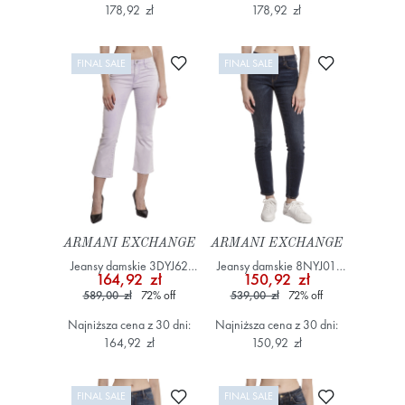
178,92 zł
178,92 zł
Dodaj do ulubionych
Dodaj do ulub
FINAL SALE
FINAL SALE
ARMANI EXCHANGE
ARMANI EXCHANGE
Jeansy damskie 3DYJ62
Jeansy damskie 8NYJ01
164,92 zł
150,92 zł
Y15LZ Różowy
Y2H4Z Niebieski
589,00 zł
72
%
off
539,00 zł
72
%
off
Najniższa cena z 30 dni:
Najniższa cena z 30 dni:
164,92 zł
150,92 zł
Dodaj do ulubionych
Dodaj do ulub
FINAL SALE
FINAL SALE