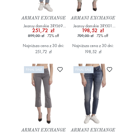
ARMANI EXCHANGE
ARMANI EXCHANGE
Jeansy damskie 3RYJ69
Jeansy damskie 3RYJ01
251,72 zł
198,52 zł
Y3NYZ Niebieski
Y1NGZ Szary/Srebrny
899,00 zł
72
%
off
709,00 zł
72
%
off
Najniższa cena z 30 dni:
Najniższa cena z 30 dni:
251,72 zł
198,52 zł
Dodaj do ulubionych
Dodaj do ulub
FINAL SALE
FINAL SALE
ARMANI EXCHANGE
ARMANI EXCHANGE