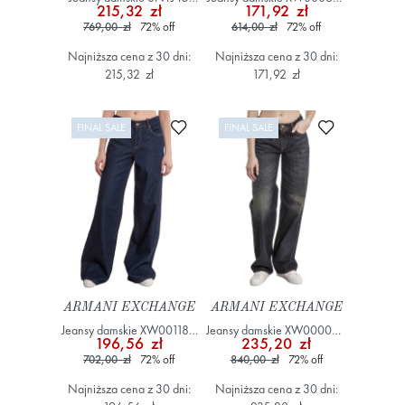
215,32 zł
171,92 zł
YWWWZ Granatowy
AF14699 Granatowy
769,00 zł
72
%
off
614,00 zł
72
%
off
Najniższa cena z 30 dni:
Najniższa cena z 30 dni:
215,32 zł
171,92 zł
Dodaj do ulubionych
Dodaj do ulub
FINAL SALE
FINAL SALE
ARMANI EXCHANGE
ARMANI EXCHANGE
Jeansy damskie XW001184
Jeansy damskie XW000056
196,56 zł
235,20 zł
AF14699 Granatowy
AF12868 Granatowy
702,00 zł
72
%
off
840,00 zł
72
%
off
Najniższa cena z 30 dni:
Najniższa cena z 30 dni: