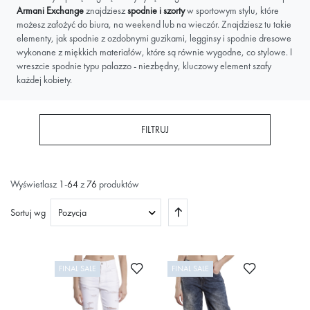
Armani Exchange
znajdziesz
spodnie i szorty
w sportowym stylu, które
możesz założyć do biura, na weekend lub na wieczór. Znajdziesz tu takie
elementy, jak spodnie z ozdobnymi guzikami, legginsy i spodnie dresowe
wykonane z miękkich materiałów, które są równie wygodne, co stylowe. I
wreszcie spodnie typu palazzo - niezbędny, kluczowy element szafy
każdej kobiety.
FILTRUJ
Wyświetlasz
1
-
64
z
76
produktów
Ustaw
Sortuj wg
kierunek
malejący
Dodaj do ulubionych
Dodaj do ulub
FINAL SALE
FINAL SALE