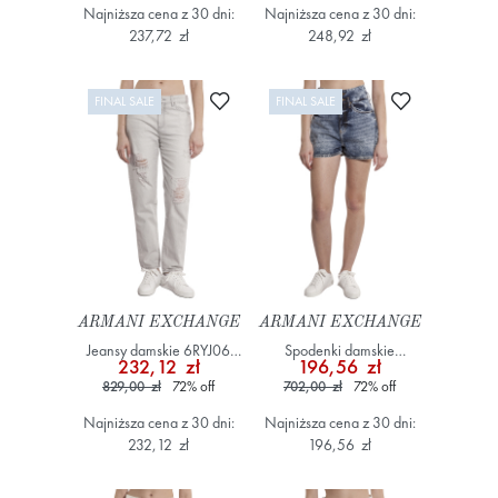
Najniższa cena z 30 dni:
Najniższa cena z 30 dni:
237,72 zł
248,92 zł
Dodaj do ulubionych
Dodaj do ulub
FINAL SALE
FINAL SALE
ARMANI EXCHANGE
ARMANI EXCHANGE
Jeansy damskie 6RYJ06
Spodenki damskie
232,12 zł
196,56 zł
Y13EZ Szary/Srebrny
XW000133 AF12866
829,00 zł
72
%
off
702,00 zł
72
%
off
Niebieski
Najniższa cena z 30 dni:
Najniższa cena z 30 dni:
232,12 zł
196,56 zł