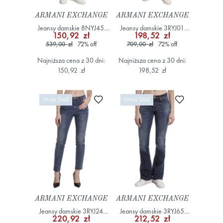
ARMANI EXCHANGE
ARMANI EXCHANGE
Jeansy damskie 8NYJ45
Jeansy damskie 3RYJ01
150,92 zł
198,52 zł
Y2TFZ Granatowy
Y1MPZ Niebieski
539,00 zł
72
%
off
709,00 zł
72
%
off
Najniższa cena z 30 dni:
Najniższa cena z 30 dni:
150,92 zł
198,52 zł
Dodaj do ulubionych
Dodaj do ulub
FINAL SALE
FINAL SALE
ARMANI EXCHANGE
ARMANI EXCHANGE
Jeansy damskie 3RYJ24
Jeansy damskie 3RYJ65
220,92 zł
212,52 zł
Y1MCZ Niebieski
Y4NYZ Niebieski