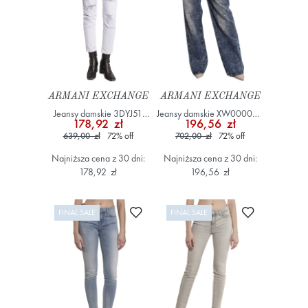
ARMANI EXCHANGE
ARMANI EXCHANGE
Jeansy damskie 3DYJ51
Jeansy damskie XW000056
178,92 zł
196,56 zł
Y1HRZ Biały
AF12850 Niebieski
639,00 zł
72
%
off
702,00 zł
72
%
off
Najniższa cena z 30 dni:
Najniższa cena z 30 dni:
178,92 zł
196,56 zł
Dodaj do ulubionych
Dodaj do ulub
FINAL SALE
FINAL SALE