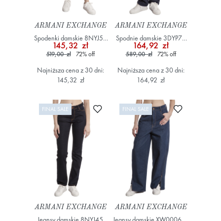
ARMANI EXCHANGE
ARMANI EXCHANGE
Spodenki damskie 8NYJ59
Spodnie damskie 3DYP72
145,32 zł
164,92 zł
YWWWZ Granatowy
YJEEZ Granatowy
519,00 zł
72
%
off
589,00 zł
72
%
off
Najniższa cena z 30 dni:
Najniższa cena z 30 dni:
145,32 zł
164,92 zł
Dodaj do ulubionych
Dodaj do ulub
FINAL SALE
FINAL SALE
ARMANI EXCHANGE
ARMANI EXCHANGE
Jeansy damskie 8NYJ45
Jeansy damskie XW000629