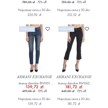
789,00 zł
72
%
off
759,00 zł
72
%
off
Najniższa cena z 30 dni:
Najniższa cena z 30 dni:
220,92 zł
212,52 zł
Dodaj do ulubionych
Dodaj do ulub
FINAL SALE
FINAL SALE
ARMANI EXCHANGE
ARMANI EXCHANGE
Jeansy damskie 8NYJ01
Jeansy damskie 8NYJ62
139,72 zł
181,72 zł
Y2TBZ Niebieski
YWWWZ Granatowy
499,00 zł
72
%
off
649,00 zł
72
%
off
Najniższa cena z 30 dni:
Najniższa cena z 30 dni:
139,72 zł
181,72 zł