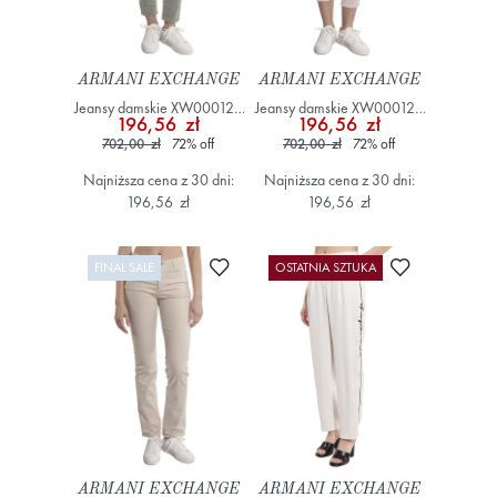
ARMANI EXCHANGE
ARMANI EXCHANGE
Jeansy damskie XW000123
Jeansy damskie XW000125
196,56 zł
196,56 zł
AF12862 Zielony
AF12862 Różowy
702,00 zł
72
%
off
702,00 zł
72
%
off
Najniższa cena z 30 dni:
Najniższa cena z 30 dni:
196,56 zł
196,56 zł
Dodaj do ulubionych
Dodaj do ulub
FINAL SALE
OSTATNIA SZTUKA
ARMANI EXCHANGE
ARMANI EXCHANGE