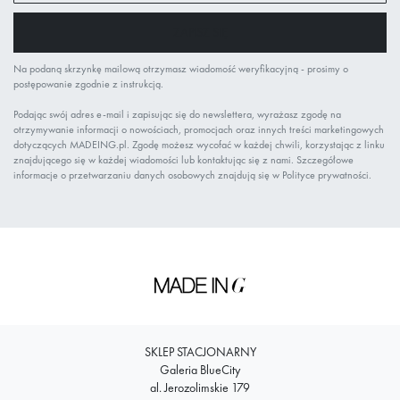
newsletter:
ZAPISZ SIĘ
Na podaną skrzynkę mailową otrzymasz wiadomość weryfikacyjną - prosimy o
postępowanie zgodnie z instrukcją.
Podając swój adres e-mail i zapisując się do newslettera, wyrażasz zgodę na
otrzymywanie informacji o nowościach, promocjach oraz innych treści marketingowych
dotyczących MADEING.pl. Zgodę możesz wycofać w każdej chwili, korzystając z linku
znajdującego się w każdej wiadomości lub kontaktując się z nami. Szczegółowe
informacje o przetwarzaniu danych osobowych znajdują się w Polityce prywatności.
SKLEP STACJONARNY
Galeria BlueCity
al. Jerozolimskie 179