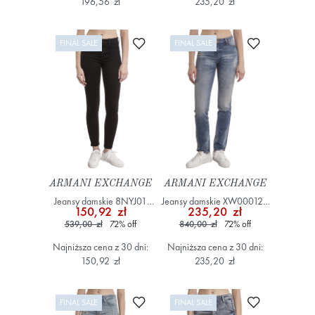
196,56 zł
235,20 zł
Dodaj do ulubionych
Dodaj do ulub
FINAL SALE
FINAL SALE
ARMANI EXCHANGE
ARMANI EXCHANGE
Jeansy damskie 8NYJ01
Jeansy damskie XW000127
150,92 zł
235,20 zł
Y3TCZ Czarny
AF12865 Niebieski
539,00 zł
72
%
off
840,00 zł
72
%
off
Najniższa cena z 30 dni:
Najniższa cena z 30 dni:
150,92 zł
235,20 zł
Dodaj do ulubionych
Dodaj do ulub
FINAL SALE
FINAL SALE