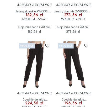
ARMANI EXCHANGE
ARMANI EXCHANGE
Jeansy damskie XW000100
Jeansy damskie XW000630
182,56 zł
273,56 zł
AF12845 Niebieski
AF12871 Niebieski
652,00 zł
72
%
off
977,00 zł
72
%
off
Najniższa cena z 30 dni:
Najniższa cena z 30 dni:
182,56 zł
273,56 zł
Dodaj do ulubionych
Dodaj do ulub
FINAL SALE
FINAL SALE
ARMANI EXCHANGE
ARMANI EXCHANGE
Spodnie damskie
Spodnie damskie
224,56 zł
196,56 zł
XW000434 AF10872
XW000942 AF10872