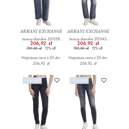
ARMANI EXCHANGE
ARMANI EXCHANGE
Jeansy damskie 3DYJ38
Jeansy damskie 3DYJ45
206,92 zł
206,92 zł
Y16EZ Niebieski
Y16FZ Niebieski
739,00 zł
72
%
off
739,00 zł
72
%
off
Najniższa cena z 30 dni:
Najniższa cena z 30 dni:
206,92 zł
206,92 zł
Dodaj do ulubionych
Dodaj do ulub
FINAL SALE
FINAL SALE