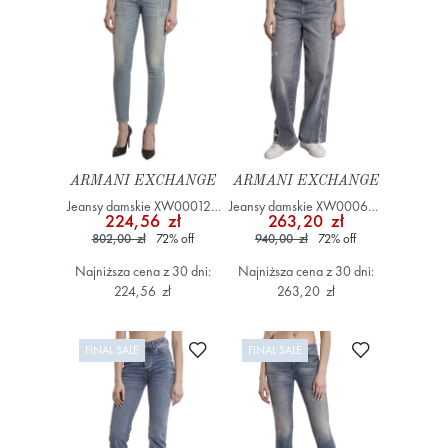
ARMANI EXCHANGE
ARMANI EXCHANGE
Jeansy damskie XW000123
Jeansy damskie XW000629
224,56 zł
263,20 zł
AF12864 Niebieski
AF12090 Niebieski
802,00 zł
72
%
off
940,00 zł
72
%
off
Najniższa cena z 30 dni:
Najniższa cena z 30 dni:
224,56 zł
263,20 zł
Dodaj do ulubionych
Dodaj do ulub
FINAL SALE
FINAL SALE