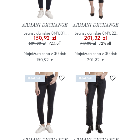
ARMANI EXCHANGE
ARMANI EXCHANGE
Jeansy damskie 8NYJ01
Jeansy damskie 8NYJ22
150,92 zł
201,32 zł
Y2TFZ Granatowy
YWWWZ Granatowy
539,00 zł
72
%
off
719,00 zł
72
%
off
Najniższa cena z 30 dni:
Najniższa cena z 30 dni:
150,92 zł
201,32 zł
Dodaj do ulubionych
Dodaj do ulub
FINAL SALE
FINAL SALE