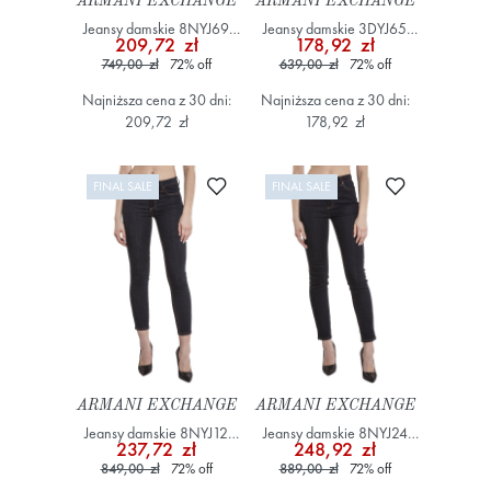
ARMANI EXCHANGE
ARMANI EXCHANGE
Jeansy damskie 8NYJ69
Jeansy damskie 3DYJ65
209,72 zł
178,92 zł
YWWWZ Granatowy
Y15RZ Granatowy
749,00 zł
72
%
off
639,00 zł
72
%
off
Najniższa cena z 30 dni:
Najniższa cena z 30 dni:
209,72 zł
178,92 zł
Dodaj do ulubionych
Dodaj do ulub
FINAL SALE
FINAL SALE
ARMANI EXCHANGE
ARMANI EXCHANGE
Jeansy damskie 8NYJ12
Jeansy damskie 8NYJ24
237,72 zł
248,92 zł
YWWWZ Granatowy
YWWWZ Granatowy
849,00 zł
72
%
off
889,00 zł
72
%
off