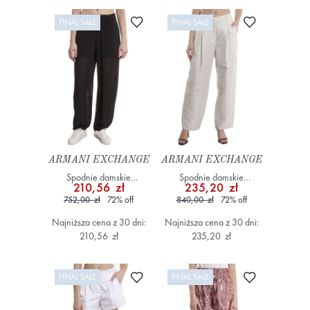
Dodaj do ulubionych
Dodaj do ulub
FINAL SALE
FINAL SALE
ARMANI EXCHANGE
ARMANI EXCHANGE
Spodnie damskie
Spodnie damskie
210,56 zł
235,20 zł
XW000179 AF12741
XW000564 AF12058 Biały
752,00 zł
72
%
off
840,00 zł
72
%
off
Czarny
Najniższa cena z 30 dni:
Najniższa cena z 30 dni:
210,56 zł
235,20 zł
Dodaj do ulubionych
Dodaj do ulub
FINAL SALE
FINAL SALE