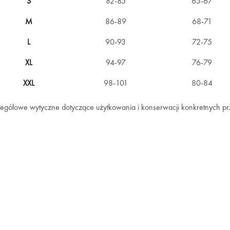
S
82-85
65-67
M
86-89
68-71
L
90-93
72-75
XL
94-97
76-79
XXL
98-101
80-84
egółowe wytyczne dotyczące użytkowania i konserwacji konkretnych p