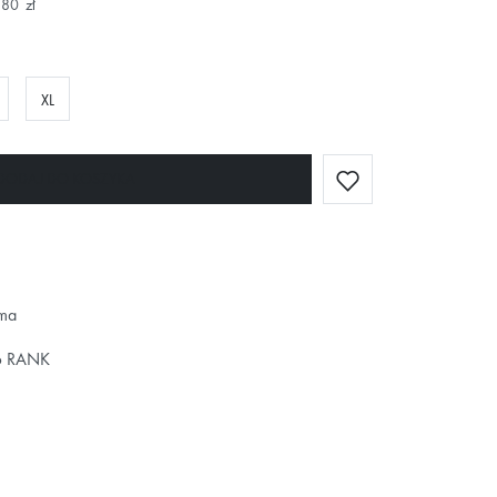
,80 zł
XL
DODAJ DO KOSZYKA
ima
6 RANK