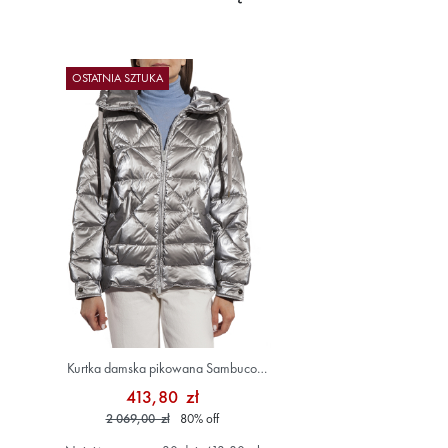
OSTATNIA SZTUKA
Kurtka damska pikowana Sambuco
szary/srebrny
413,80 zł
2 069,00 zł
80
%
off