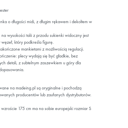
ester
ienka o długości midi, z długim rękawem i dekoltem w
na wysokości talii z przodu sukienki widoczny jest
węzeł, który podkreśla figurę.
akończone mankietami z możliwością regulacji.
ończenie: plecy wydają się być gładkie, bez
ch detali, z subtelnym zaszewkiem u góry dla
 dopasowania.
owane na madeing.pl są oryginalne i pochodzą
wanych producentów lub zaufanych dystrybutorów.
 wzroście 175 cm ma na sobie europejski rozmiar S