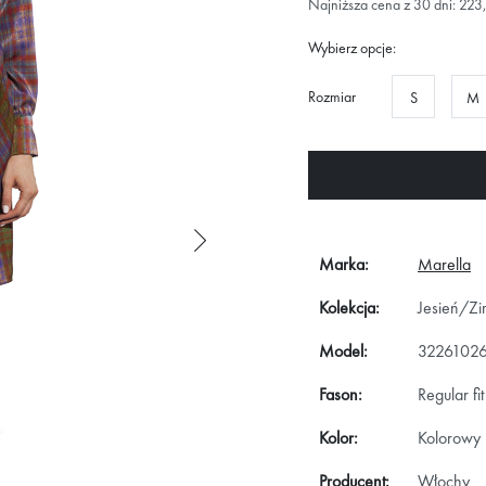
Najniższa cena z 30 dni: 223
Wybierz opcje:
Rozmiar
S
M
Marka:
Marella
Kolekcja:
Jesień/Z
Model:
3226102
Fason:
Regular fit
Kolor:
Kolorowy
Producent:
Włochy