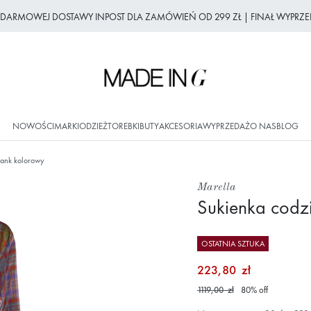
Z DARMOWEJ DOSTAWY INPOST DLA ZAMÓWIEŃ OD 299 ZŁ | FINAŁ WYPRZE
NOWOŚCI
MARKI
ODZIEŻ
TOREBKI
BUTY
AKCESORIA
WYPRZEDAŻ
O NAS
BLOG
Rank kolorowy
Marella
Sukienka codz
OSTATNIA SZTUKA
223,80 zł
1119,00 zł
80
%
off