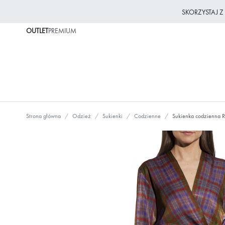
SKORZYSTAJ 
OUTLET
PREMIUM
Strona główna
Odzież
Sukienki
Codzienne
Sukienka codzienna 
Przejdź
na
koniec
galerii