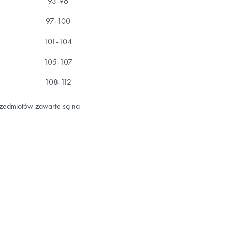
93-96
97-100
101-104
105-107
108-112
rzedmiotów zawarte są na