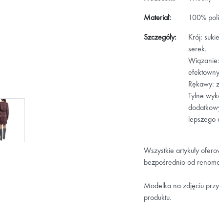
Materiał:
100% poli
Szczegóły:
Krój: suk
serek.
Wiązanie: 
efektowny 
Rękawy: z
Tylne wyk
dodatkowy
lepszego
Wszystkie artykuły ofer
bezpośrednio od renomo
Modelka na zdjęciu przy
produktu.