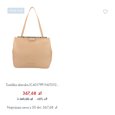
FINAL SALE
Doda
Torebka damska JC4017PP1NLT0104
Beżowy
367,68 zł
1 149,00 zł
- 68
%
off
Najniższa cena z 30 dni: 367,68 zł