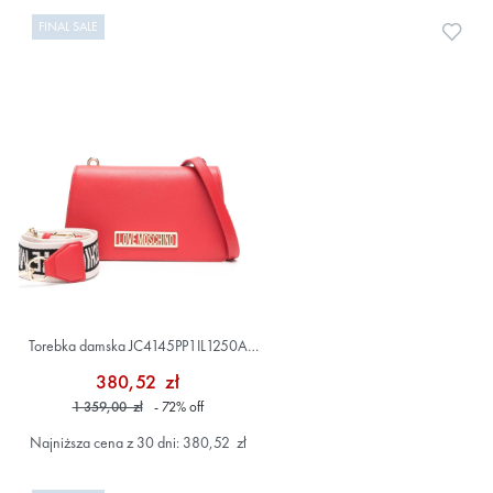
FINAL SALE
Doda
Torebka damska JC4145PP1IL1250A
czerwony
380,52 zł
1 359,00 zł
- 72
%
off
Najniższa cena z 30 dni: 380,52 zł