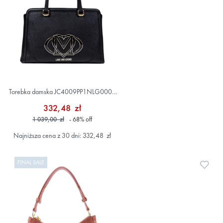
Torebka damska JC4009PP1NLG0000
Czarny
332,48 zł
1 039,00 zł
- 68
%
off
Najniższa cena z 30 dni: 332,48 zł
FINAL SALE
Doda