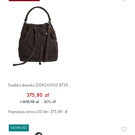
Torebka damska 232K2A3105 8733
Granatowy
375,80 zł
1 878,98 zł
- 80
%
off
Najniższa cena z 30 dni: 375,80 zł
NOWOŚĆ
Doda