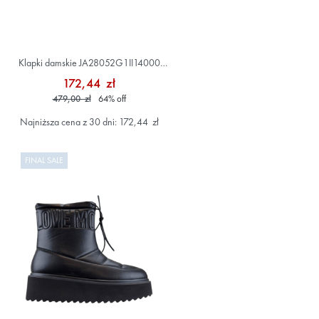
Klapki damskie JA28052G1II14000
Czarny
172,44 zł
479,00 zł
64
%
off
Najniższa cena z 30 dni: 172,44 zł
FINAL SALE