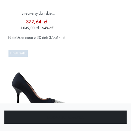
Sneakersy damskie
JA15224G1IJCA10A Biały
377,64 zł
1 049,00 zł
64
%
off
Najniższa cena z 30 dni: 377,64 zł
FINAL SALE
DODAJ DO KOSZYKA