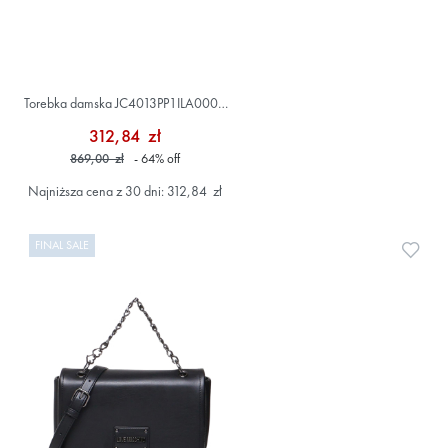
Torebka damska JC4013PP1ILA0000
Czarny
312,84 zł
869,00 zł
- 64
%
off
Najniższa cena z 30 dni: 312,84 zł
FINAL SALE
Doda