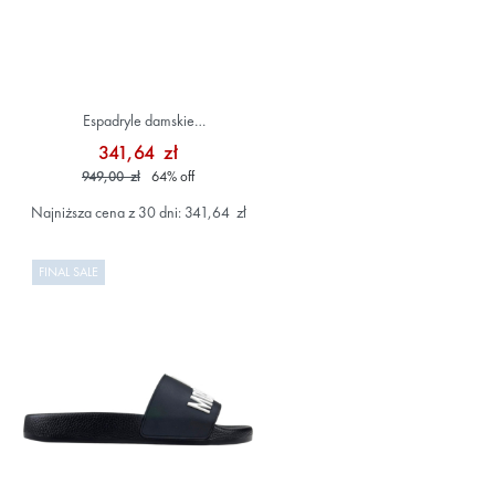
Espadryle damskie
JA10562G0IJQ0100 Kolorowy
341,64 zł
949,00 zł
64
%
off
Najniższa cena z 30 dni: 341,64 zł
FINAL SALE