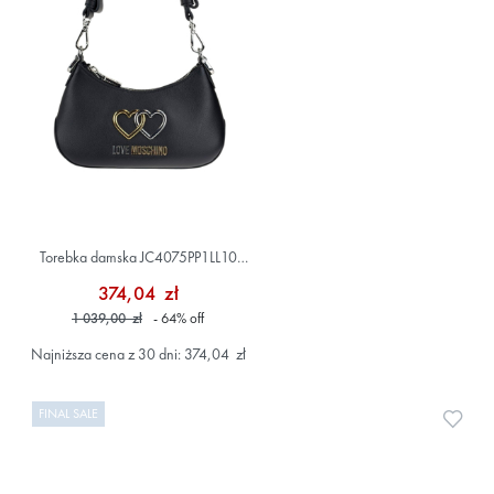
Torebka damska JC4075PP1LL10
Czarny
374,04 zł
1 039,00 zł
- 64
%
off
Najniższa cena z 30 dni: 374,04 zł
FINAL SALE
Doda