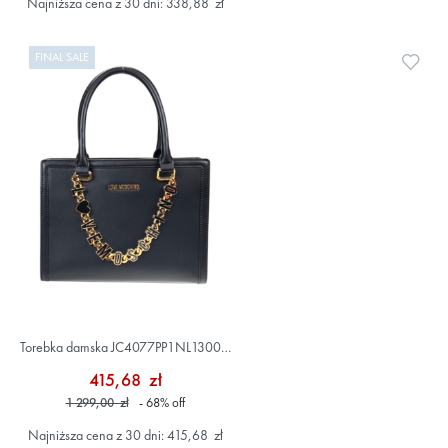
Najniższa cena z 30 dni: 338,88 zł
FINAL SALE
Doda
Torebka damska JC4077PP1NL1300A
Czarny
415,68 zł
1 299,00 zł
- 68
%
off
Najniższa cena z 30 dni: 415,68 zł