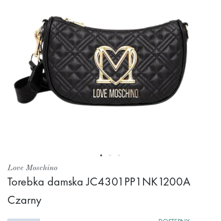
Przejdź
Love Moschino
na
Torebka damska JC4301PP1NK1200A
początek
Czarny
galerii