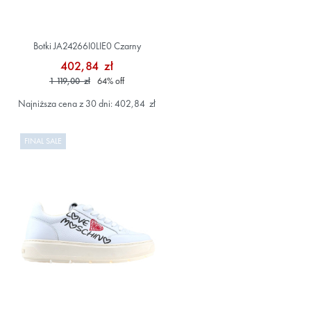
Botki JA24266I0LIE0 Czarny
402,84 zł
1 119,00 zł
64
%
off
Najniższa cena z 30 dni: 402,84 zł
FINAL SALE