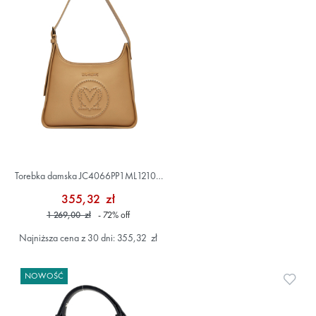
Torebka damska JC4066PP1ML1210A
Beżowy
355,32 zł
1 269,00 zł
- 72
%
off
Najniższa cena z 30 dni: 355,32 zł
NOWOŚĆ
Doda