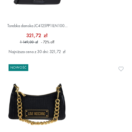
Torebka damska JC4125PP1ILN100B
Czarny
321,72 zł
1 149,00 zł
- 72
%
off
Najniższa cena z 30 dni: 321,72 zł
NOWOŚĆ
Doda