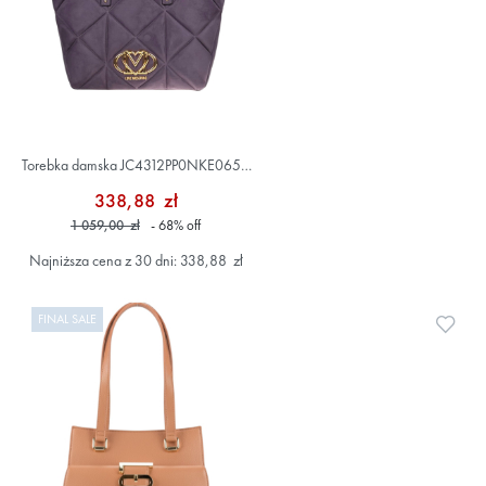
Torebka damska JC4312PP0NKE0650
Fioletowy
338,88 zł
1 059,00 zł
- 68
%
off
Najniższa cena z 30 dni: 338,88 zł
FINAL SALE
Doda