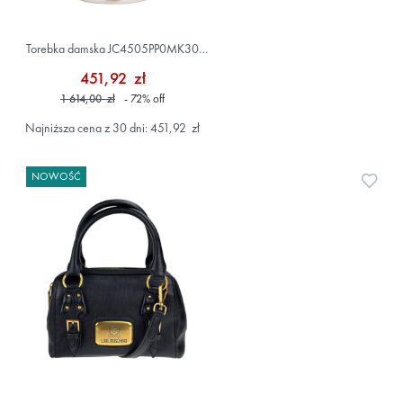
Torebka damska JC4505PP0MK30
Biały
451,92 zł
1 614,00 zł
- 72
%
off
Najniższa cena z 30 dni: 451,92 zł
NOWOŚĆ
Doda