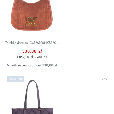
Torebka damska JC4126PP0NKB120A
Brązowy
338,88 zł
1 059,00 zł
- 68
%
off
Najniższa cena z 30 dni: 338,88 zł
FINAL SALE
Doda