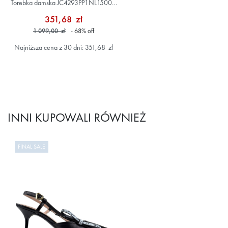
Torebka damska JC4293PP1NL1500A
Czarny
351,68 zł
1 099,00 zł
- 68
%
off
Najniższa cena z 30 dni: 351,68 zł
INNI KUPOWALI RÓWNIEŻ
FINAL SALE