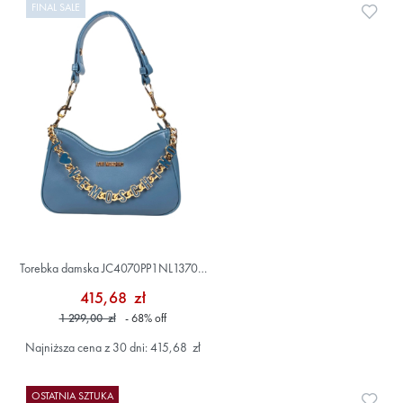
FINAL SALE
Doda
Torebka damska JC4070PP1NL1370A
Niebieski
415,68 zł
1 299,00 zł
- 68
%
off
Najniższa cena z 30 dni: 415,68 zł
OSTATNIA SZTUKA
Doda