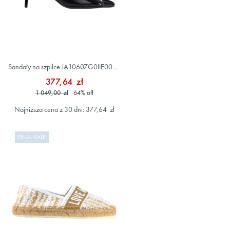
Sandały na szpilce JA10607G0IIE0000
Czarny
377,64 zł
1 049,00 zł
64
%
off
Najniższa cena z 30 dni: 377,64 zł
FINAL SALE