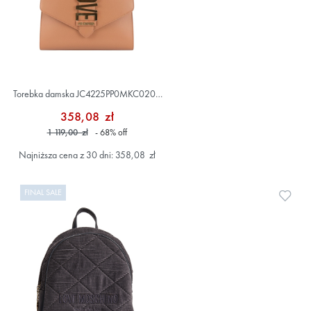
Torebka damska JC4225PP0MKC0201
Brązowy
358,08 zł
1 119,00 zł
- 68
%
off
Najniższa cena z 30 dni: 358,08 zł
FINAL SALE
Doda