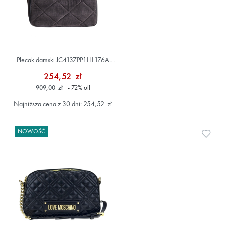
Plecak damski JC4137PP1LLL176A
Szary/Srebrny
254,52 zł
909,00 zł
- 72
%
off
Najniższa cena z 30 dni: 254,52 zł
NOWOŚĆ
Doda