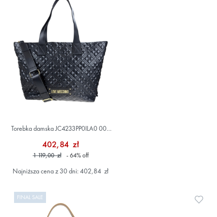
Torebka damska JC4233PP0ILA0 000
Czarny
402,84 zł
1 119,00 zł
- 64
%
off
Najniższa cena z 30 dni: 402,84 zł
FINAL SALE
Doda