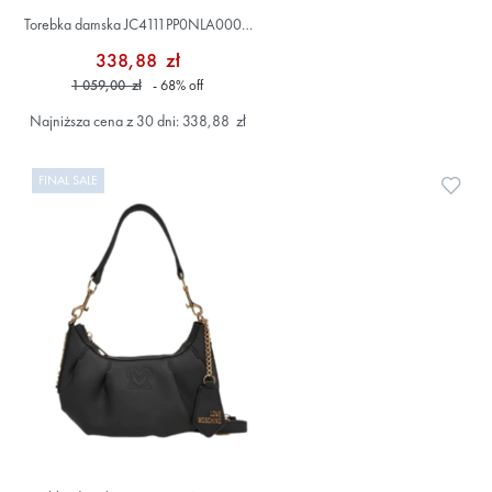
Torebka damska JC4111PP0NLA0000
Czarny
338,88 zł
1 059,00 zł
- 68
%
off
Najniższa cena z 30 dni: 338,88 zł
FINAL SALE
Doda