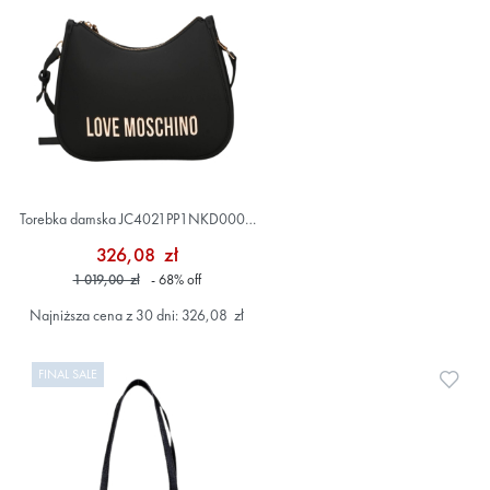
Torebka damska JC4021PP1NKD0000
Czarny
326,08 zł
1 019,00 zł
- 68
%
off
Najniższa cena z 30 dni: 326,08 zł
FINAL SALE
Doda