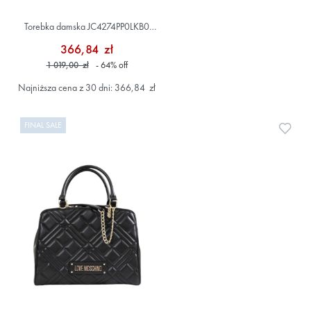
Torebka damska JC4274PP0LKB0
Czarny
366,84 zł
1 019,00 zł
- 64
%
off
Najniższa cena z 30 dni: 366,84 zł
FINAL SALE
Doda