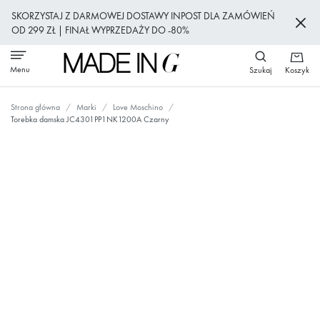
Przejdź
SKORZYSTAJ Z DARMOWEJ DOSTAWY INPOST DLA ZAMÓWIEŃ
do
OD 299 ZŁ | FINAŁ WYPRZEDAŻY DO -80%
treści
Menu
Szukaj
Koszyk
Strona główna
Marki
Love Moschino
Torebka damska JC4301PP1NK1200A Czarny
Przejdź
na
koniec
galerii