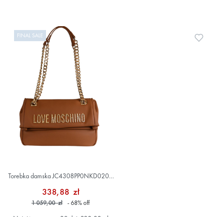
FINAL SALE
Doda
Torebka damska JC4308PP0NKD020A
Brązowy
338,88 zł
1 059,00 zł
- 68
%
off