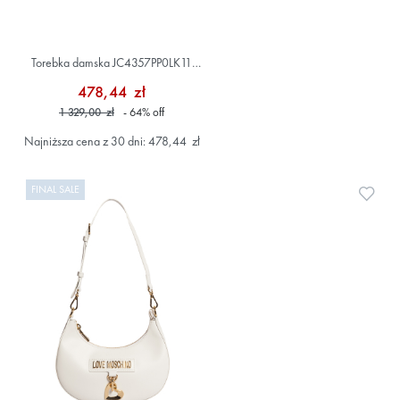
Torebka damska JC4357PP0LK11
Czarny
478,44 zł
1 329,00 zł
- 64
%
off
Najniższa cena z 30 dni: 478,44 zł
FINAL SALE
Doda