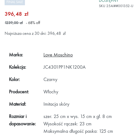
DOSTĘPNY
FINAL SALE
SKU
25AI##001352-U
396,48 zł
1239,00 zł
- 68
%
off
Najniższa cena z 30 dni: 396,48 zł
Marka:
Love Moschino
Kolekcja:
JC4301PP1NK1200A
Kolor:
Czarny
Producent:
Włochy
Materiał:
Imitacja skóry
Rozmiar i
szer. 25 cm x wys. 15 cm x gł. 8 cm
dopasowanie:
Wysokość rączek: 23 cm
Maksymalna długość paska: 125 cm