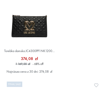
Torebka damska JC4300PP1NK1200A
Czarny
374,08 zł
1 169,00 zł
- 68
%
off
Najniższa cena z 30 dni: 374,08 zł
FINAL SALE
Doda